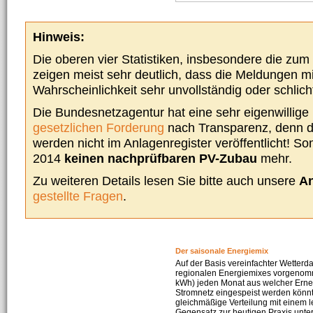
Hinweis:
Die oberen vier Statistiken, insbesondere die zu
zeigen meist sehr deutlich, dass die Meldungen m
Wahrscheinlichkeit sehr unvollständig oder schlich
Die Bundesnetzagentur hat eine sehr eigenwillige I
gesetzlichen Forderung
nach Transparenz, denn d
werden nicht im Anlagenregister veröffentlicht! Som
2014
keinen nachprüfbaren PV-Zubau
mehr.
Zu weiteren Details lesen Sie bitte auch unsere
An
gestellte Fragen
.
Der saisonale Energiemix
Auf der Basis vereinfachter Wetterd
regionalen Energiemixes vorgenomme
kWh) jeden Monat aus welcher Erneu
Stromnetz eingespeist werden könnte
gleichmäßige Verteilung mit einem l
Gegensatz zur heutigen Praxis unters