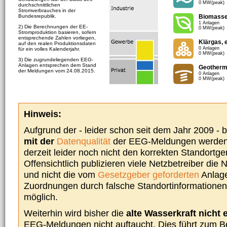
0 MW(peak)
durchschnittlichen
Stromverbrauches in der
Bundesrepublik.
Biomass
1 Anlagen
2) Die Berechnungen der EE-
0 MW(peak)
Stromproduktion basieren, sofern
entsprechende Zahlen vorliegen,
Klärgas, 
auf den realen Produktionsdaten
0 Anlagen
für ein volles Kalenderjahr.
0 MW(peak)
3) Die zugrundeliegenden EEG-
Anlagen entsprechen dem Stand
Geotherm
der Meldungen vom 24.08.2015.
0 Anlagen
0 MW(peak)
Hinweis:
Aufgrund der - leider schon seit dem Jahr 2009 -
mit der
Datenqualität
der EEG-Meldungen werden 
derzeit leider noch nicht den korrekten Standort
Offensichtlich publizieren viele Netzbetreiber die
und nicht die vom
Gesetzgeber geforderten
Anlage
Zuordnungen durch falsche Standortinformationen 
möglich.
Weiterhin wird bisher die
alte Wasserkraft nicht 
EEG-Meldungen nicht auftaucht. Dies führt zum Be