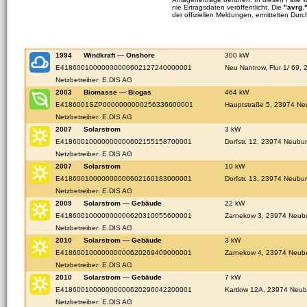
nie Ertragsdaten veröffentlicht. Die
"avrg.
der offiziellen Meldungen, ermittelten Durc
1994
Windkraft — Onshore
300 kW
E41860010000000000602127240000001
Neu Nantrow, Flur 1/ 69,
Netzbetreiber: E.DIS AG
2003
Biomasse — Biogas
464 kW
E4186001SZP0000000000256336600001
Hauptstraße 5, 23974 Ne
Netzbetreiber: E.DIS AG
2007
Solarstrom
3 kW
E41860010000000000602155158700001
Dorfstr. 12, 23974 Neubu
Netzbetreiber: E.DIS AG
2007
Solarstrom
10 kW
E41860010000000000602160183000001
Dorfstr. 13, 23974 Neubu
Netzbetreiber: E.DIS AG
2009
Solarstrom — Gebäude
22 kW
E41860010000000000620310055600001
Zarnekow 3, 23974 Neub
Netzbetreiber: E.DIS AG
2010
Solarstrom — Gebäude
3 kW
E41860010000000000620269409000001
Zarnekow 4, 23974 Neub
Netzbetreiber: E.DIS AG
2010
Solarstrom — Gebäude
7 kW
E41860010000000000620296042200001
Kartlow 12A, 23974 Neub
Netzbetreiber: E.DIS AG