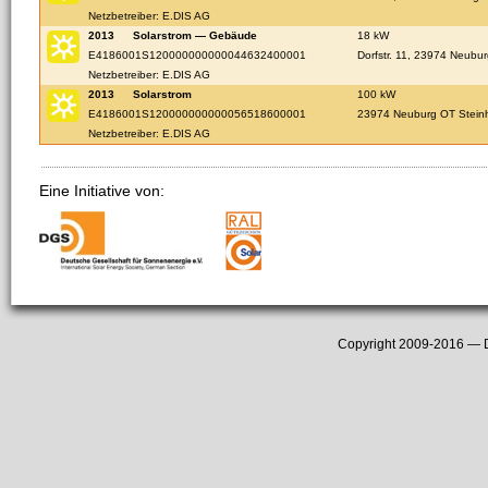
Netzbetreiber: E.DIS AG
2013
Solarstrom — Gebäude
18 kW
E4186001S120000000000044632400001
Dorfstr. 11, 23974 Neubu
Netzbetreiber: E.DIS AG
2013
Solarstrom
100 kW
E4186001S120000000000056518600001
23974 Neuburg OT Stein
Netzbetreiber: E.DIS AG
Eine Initiative von:
Copyright 2009-2016 —