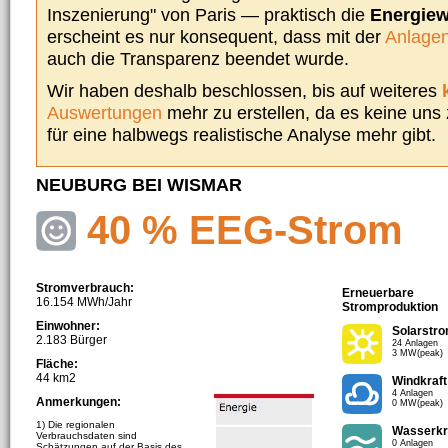
Inszenierung" von Paris — praktisch die
Energie
erscheint es nur konsequent, dass mit der
Anlagen
auch die Transparenz beendet wurde.
Wir haben deshalb beschlossen, bis auf weiteres
Auswertungen
mehr zu erstellen, da es keine uns
für eine halbwegs realistische Analyse mehr gibt.
NEUBURG BEI WISMAR
40 % EEG-Strom
Stromverbrauch:
Erneuerbare
16.154 MWh/Jahr
Stromproduktion
Einwohner:
Solarstr
2.183 Bürger
24 Anlagen
3 MW(peak)
Fläche:
44 km2
Windkraft
4 Anlagen
Anmerkungen:
0 MW(peak)
1) Die regionalen
Wasserkr
Verbrauchsdaten sind
0 Anlagen
Schätzungen auf der Basis des