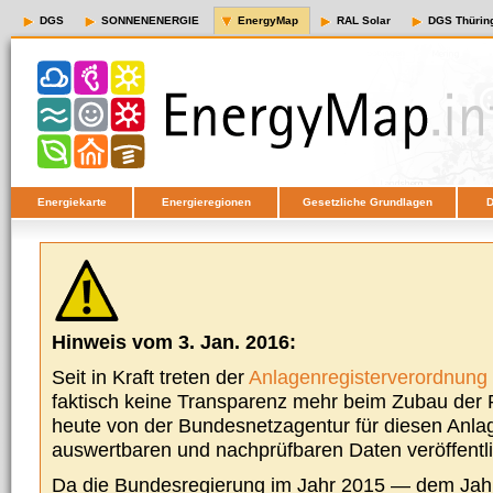
DGS
SONNENENERGIE
EnergyMap
RAL Solar
DGS Thürin
Energiekarte
Energieregionen
Gesetzliche Grundlagen
D
Hinweis vom 3. Jan. 2016:
Seit in Kraft treten der
Anlagenregisterverordnung
faktisch keine Transparenz mehr beim Zubau der P
heute von der Bundesnetzagentur für diesen Anla
auswertbaren und nachprüfbaren Daten veröffentl
Da die Bundesregierung im Jahr 2015 — dem Jah