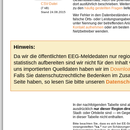
CSV-Datei
dort ausführlich beschrieben. Weite
zu den
häufig gestellten Fragen
liefe
(7 kB)
Stand 24.08.2015
Wer Fehler in den Datenbeständen e
falsche Orts- oder Leistungsangaben
unter Nennung der betreffenden A
Kontakt aufnehmen
oder am besten s
Netzbetreiber wenden.
Hinweis:
Da wir die öffentlichten EEG-Meldedaten nur regi
statistisch aufbereiten sind wir nicht für den Inhalt
uns importierten Quelldaten haben wir im
Downloa
Falls Sie datenschutzrechtliche Bedenken im Zu
Seite haben, so lesen Sie bitte unseren
Datensch
In der nachfolgenden Tabelle sind a
ausdrücklich
nur dieser Region dir
Stadt- oder Ortsteile sind — im G
in dieser Tabelle nicht enthalten.
Bitte beachten Sie, dass es sich bei EE-
vorangestellten
"ca."
nur um Schätzungen 
Anlagenerträge beruhen. In diesen Fälle 