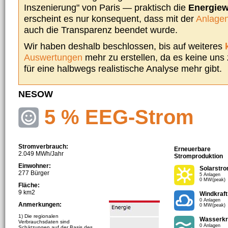
Inszenierung" von Paris — praktisch die
Energie
erscheint es nur konsequent, dass mit der
Anlagen
auch die Transparenz beendet wurde.
Wir haben deshalb beschlossen, bis auf weiteres
Auswertungen
mehr zu erstellen, da es keine uns
für eine halbwegs realistische Analyse mehr gibt.
NESOW
5 % EEG-Strom
Stromverbrauch:
Erneuerbare
2.049 MWh/Jahr
Stromproduktion
Einwohner:
Solarstr
277 Bürger
5 Anlagen
0 MW(peak)
Fläche:
9 km2
Windkraft
0 Anlagen
Anmerkungen:
0 MW(peak)
1) Die regionalen
Wasserkr
Verbrauchsdaten sind
0 Anlagen
Schätzungen auf der Basis des