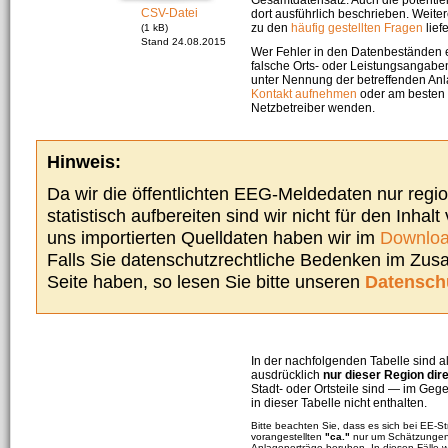
CSV-Datei
dort ausführlich beschrieben. Weite
zu den
häufig gestellten Fragen
liefe
(1 kB)
Stand 24.08.2015
Wer Fehler in den Datenbeständen e
falsche Orts- oder Leistungsangaben
unter Nennung der betreffenden A
Kontakt aufnehmen
oder am besten s
Netzbetreiber wenden.
Hinweis:
Da wir die öffentlichten EEG-Meldedaten nur regi
statistisch aufbereiten sind wir nicht für den Inhalt
uns importierten Quelldaten haben wir im
Downloa
Falls Sie datenschutzrechtliche Bedenken im Zu
Seite haben, so lesen Sie bitte unseren
Datensch
In der nachfolgenden Tabelle sind a
ausdrücklich
nur dieser Region dir
Stadt- oder Ortsteile sind — im G
in dieser Tabelle nicht enthalten.
Bitte beachten Sie, dass es sich bei EE-
vorangestellten
"ca."
nur um Schätzungen 
Anlagenerträge beruhen. In diesen Fälle 