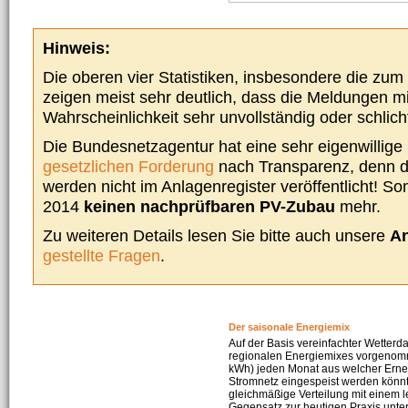
Hinweis:
Die oberen vier Statistiken, insbesondere die zu
zeigen meist sehr deutlich, dass die Meldungen m
Wahrscheinlichkeit sehr unvollständig oder schlich
Die Bundesnetzagentur hat eine sehr eigenwillige I
gesetzlichen Forderung
nach Transparenz, denn d
werden nicht im Anlagenregister veröffentlicht! Som
2014
keinen nachprüfbaren PV-Zubau
mehr.
Zu weiteren Details lesen Sie bitte auch unsere
An
gestellte Fragen
.
Der saisonale Energiemix
Auf der Basis vereinfachter Wetterd
regionalen Energiemixes vorgenomme
kWh) jeden Monat aus welcher Erneu
Stromnetz eingespeist werden könnte
gleichmäßige Verteilung mit einem l
Gegensatz zur heutigen Praxis unters