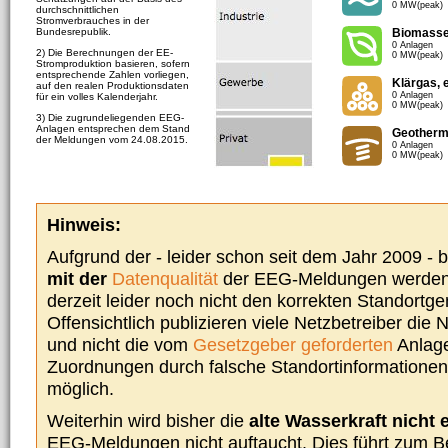
0 MW(peak)
durchschnittlichen
Stromverbrauches in der
Bundesrepublik.
Biomass
0 Anlagen
2) Die Berechnungen der EE-
0 MW(peak)
Stromproduktion basieren, sofern
entsprechende Zahlen vorliegen,
Klärgas, 
auf den realen Produktionsdaten
0 Anlagen
für ein volles Kalenderjahr.
0 MW(peak)
3) Die zugrundeliegenden EEG-
Anlagen entsprechen dem Stand
Geotherm
der Meldungen vom 24.08.2015.
0 Anlagen
0 MW(peak)
Hinweis:
Aufgrund der - leider schon seit dem Jahr 2009 -
mit der
Datenqualität
der EEG-Meldungen werden 
derzeit leider noch nicht den korrekten Standort
Offensichtlich publizieren viele Netzbetreiber die
und nicht die vom
Gesetzgeber geforderten
Anlage
Zuordnungen durch falsche Standortinformationen 
möglich.
Weiterhin wird bisher die
alte Wasserkraft nicht 
EEG-Meldungen nicht auftaucht. Dies führt zum Be