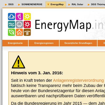
DGS
SONNENENERGIE
EnergyMap
RAL Solar
DGS Thürin
Energiekarte
Energieregionen
Gesetzliche Grundlagen
D
Hinweis vom 3. Jan. 2016:
Seit in Kraft treten der
Anlagenregisterverordnung
faktisch keine Transparenz mehr beim Zubau der P
heute von der Bundesnetzagentur für diesen Anla
auswertbaren und nachprüfbaren Daten veröffentl
Da die Bundesregierung im Jahr 2015 — dem Jah