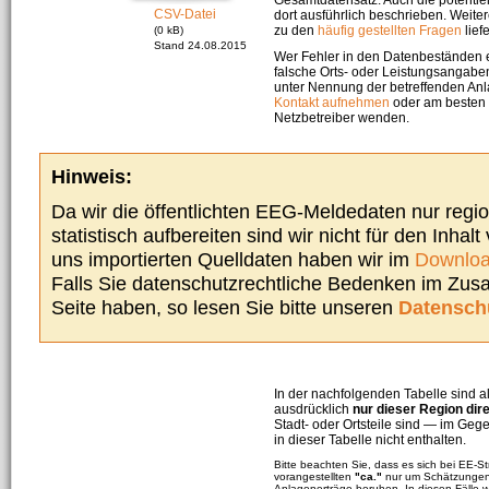
CSV-Datei
dort ausführlich beschrieben. Weite
zu den
häufig gestellten Fragen
liefe
(0 kB)
Stand 24.08.2015
Wer Fehler in den Datenbeständen e
falsche Orts- oder Leistungsangaben
unter Nennung der betreffenden A
Kontakt aufnehmen
oder am besten s
Netzbetreiber wenden.
Hinweis:
Da wir die öffentlichten EEG-Meldedaten nur regi
statistisch aufbereiten sind wir nicht für den Inhalt
uns importierten Quelldaten haben wir im
Downloa
Falls Sie datenschutzrechtliche Bedenken im Zu
Seite haben, so lesen Sie bitte unseren
Datensch
In der nachfolgenden Tabelle sind a
ausdrücklich
nur dieser Region dir
Stadt- oder Ortsteile sind — im G
in dieser Tabelle nicht enthalten.
Bitte beachten Sie, dass es sich bei EE-
vorangestellten
"ca."
nur um Schätzungen 
Anlagenerträge beruhen. In diesen Fälle 