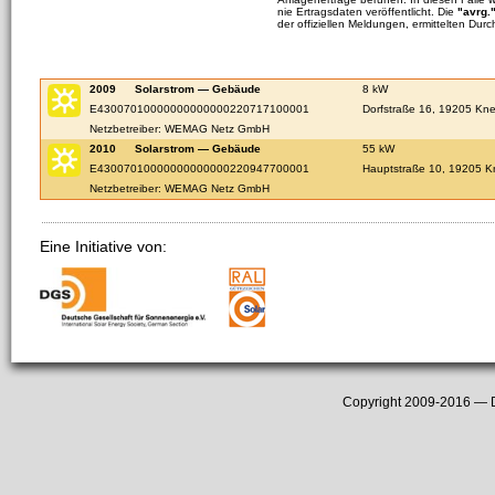
nie Ertragsdaten veröffentlicht. Die
"avrg.
der offiziellen Meldungen, ermittelten Durc
2009
Solarstrom — Gebäude
8 kW
E43007010000000000000220717100001
Dorfstraße 16, 19205 Kn
Netzbetreiber: WEMAG Netz GmbH
2010
Solarstrom — Gebäude
55 kW
E43007010000000000000220947700001
Hauptstraße 10, 19205 
Netzbetreiber: WEMAG Netz GmbH
Eine Initiative von:
Copyright 2009-2016 —