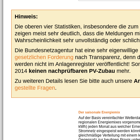
Hinweis:
Die oberen vier Statistiken, insbesondere die zu
zeigen meist sehr deutlich, dass die Meldungen m
Wahrscheinlichkeit sehr unvollständig oder schlich
Die Bundesnetzagentur hat eine sehr eigenwillige I
gesetzlichen Forderung
nach Transparenz, denn d
werden nicht im Anlagenregister veröffentlicht! Som
2014
keinen nachprüfbaren PV-Zubau
mehr.
Zu weiteren Details lesen Sie bitte auch unsere
An
gestellte Fragen
.
Der saisonale Energiemix
Auf der Basis vereinfachter Wetterd
regionalen Energiemixes vorgenomme
kWh) jeden Monat aus welcher Erneu
Stromnetz eingespeist werden könnte
gleichmäßige Verteilung mit einem l
Gegensatz zur heutigen Praxis unters