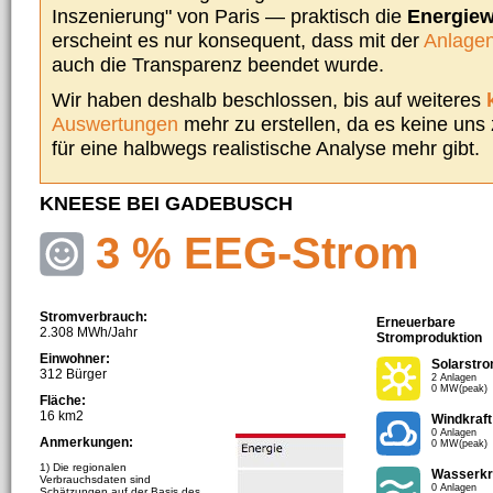
Inszenierung" von Paris — praktisch die
Energie
erscheint es nur konsequent, dass mit der
Anlagen
auch die Transparenz beendet wurde.
Wir haben deshalb beschlossen, bis auf weiteres
Auswertungen
mehr zu erstellen, da es keine uns
für eine halbwegs realistische Analyse mehr gibt.
KNEESE BEI GADEBUSCH
3 % EEG-Strom
Stromverbrauch:
Erneuerbare
2.308 MWh/Jahr
Stromproduktion
Einwohner:
Solarstr
312 Bürger
2 Anlagen
0 MW(peak)
Fläche:
16 km2
Windkraft
0 Anlagen
Anmerkungen:
0 MW(peak)
1) Die regionalen
Wasserkr
Verbrauchsdaten sind
0 Anlagen
Schätzungen auf der Basis des