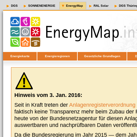
DGS
SONNENENERGIE
EnergyMap
RAL Solar
DGS Thürin
Energiekarte
Energieregionen
Gesetzliche Grundlagen
D
Hinweis vom 3. Jan. 2016:
Seit in Kraft treten der
Anlagenregisterverordnung
faktisch keine Transparenz mehr beim Zubau der P
heute von der Bundesnetzagentur für diesen Anla
auswertbaren und nachprüfbaren Daten veröffentl
Da die Bundesregierung im Jahr 2015 — dem Jah