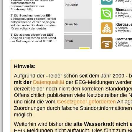
0 MW(peak)
durchschnittlichen
Stromverbrauches in der
Bundesrepublik.
Biomass
0 Anlagen
2) Die Berechnungen der EE-
0 MW(peak)
Stromproduktion basieren, sofern
entsprechende Zahlen vorliegen,
Klärgas, 
auf den realen Produktionsdaten
0 Anlagen
für ein volles Kalenderjahr.
0 MW(peak)
3) Die zugrundeliegenden EEG-
Anlagen entsprechen dem Stand
Geotherm
der Meldungen vom 24.08.2015.
0 Anlagen
0 MW(peak)
Hinweis:
Aufgrund der - leider schon seit dem Jahr 2009 -
mit der
Datenqualität
der EEG-Meldungen werden 
derzeit leider noch nicht den korrekten Standort
Offensichtlich publizieren viele Netzbetreiber die
und nicht die vom
Gesetzgeber geforderten
Anlage
Zuordnungen durch falsche Standortinformationen 
möglich.
Weiterhin wird bisher die
alte Wasserkraft nicht 
EEG-Meldungen nicht auftaucht. Dies führt zum Be