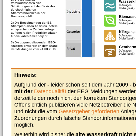
Wasserkr
Verbrauchsdaten sind
0 Anlagen
Schätzungen auf der Basis des
0 MW(peak)
durchschnittlichen
Stromverbrauches in der
Bundesrepublik.
Biomass
0 Anlagen
2) Die Berechnungen der EE-
0 MW(peak)
Stromproduktion basieren, sofern
entsprechende Zahlen vorliegen,
Klärgas, 
auf den realen Produktionsdaten
0 Anlagen
für ein volles Kalenderjahr.
0 MW(peak)
3) Die zugrundeliegenden EEG-
Anlagen entsprechen dem Stand
Geotherm
der Meldungen vom 24.08.2015.
0 Anlagen
0 MW(peak)
Hinweis:
Aufgrund der - leider schon seit dem Jahr 2009 -
mit der
Datenqualität
der EEG-Meldungen werden 
derzeit leider noch nicht den korrekten Standort
Offensichtlich publizieren viele Netzbetreiber die
und nicht die vom
Gesetzgeber geforderten
Anlage
Zuordnungen durch falsche Standortinformationen 
möglich.
Weiterhin wird bisher die
alte Wasserkraft nicht 