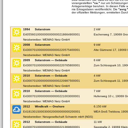
vorangestellten
"ca."
nur um Schätzungen 
Anlagenerträge beruhen. In diesen Fälle 
nie Ertragsdaten veröffentlicht. Die
"avrg.
der offiziellen Meldungen, ermittelten Durc
1994
Solarstrom
2 kW
E40556010000000000000218664900001
Eschenweg 7, 19069 Gro
Netzbetreiber: WEMAG Netz GmbH
2008
Solarstrom
9 kW
E43007010000000000000220575400001
Alte Gärtnerei 17, 19069
Netzbetreiber: WEMAG Netz GmbH
2009
Solarstrom — Gebäude
6 kW
E43007010000000000000220765800001
Zum Schlosspark 10, 190
Netzbetreiber: WEMAG Netz GmbH
2010
Solarstrom — Gebäude
4 kW
E43007010000000000000220987500001
Zum Schlosspark 11, 190
Netzbetreiber: WEMAG Netz GmbH
2010
Solarstrom — Gebäude
7 kW
E43007010000000000000221003000001
Hufenweg 10 c, 19069 G
Netzbetreiber: WEMAG Netz GmbH
2012
Windkraft — Onshore
6.150 kW
E4181301S000300020000000000200001
WEA Groß Trebbow, 1906
Netzbetreiber: Netzgesellschaft Schwerin mbH (NGS)
2012
Solarstrom — Gebäude
11 kW
E43007010000000000000221369600001
Seestraße 2, 19069 Klei