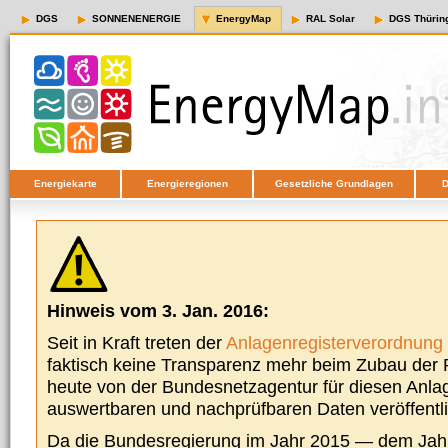
DGS
SONNENENERGIE
EnergyMap
RAL Solar
DGS Thürin
Energiekarte
Energieregionen
Gesetzliche Grundlagen
D
Hinweis vom 3. Jan. 2016:
Seit in Kraft treten der
Anlagenregisterverordnung
faktisch keine Transparenz mehr beim Zubau der P
heute von der Bundesnetzagentur für diesen Anla
auswertbaren und nachprüfbaren Daten veröffentl
Da die Bundesregierung im Jahr 2015 — dem Jah