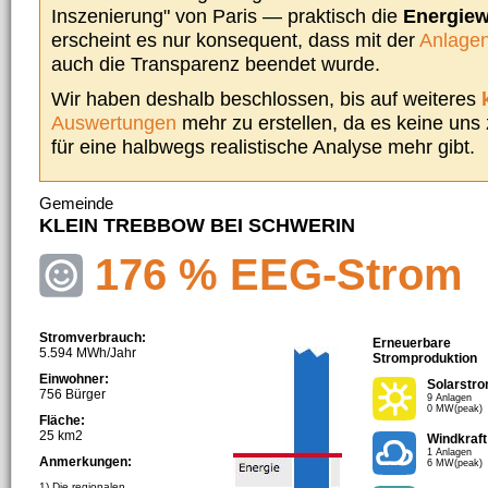
Inszenierung" von Paris — praktisch die
Energie
erscheint es nur konsequent, dass mit der
Anlagen
auch die Transparenz beendet wurde.
Wir haben deshalb beschlossen, bis auf weiteres
Auswertungen
mehr zu erstellen, da es keine uns
für eine halbwegs realistische Analyse mehr gibt.
Gemeinde
KLEIN TREBBOW BEI SCHWERIN
176 % EEG-Strom
Stromverbrauch:
Erneuerbare
5.594 MWh/Jahr
Stromproduktion
Einwohner:
Solarstr
756 Bürger
9 Anlagen
0 MW(peak)
Fläche:
25 km2
Windkraft
1 Anlagen
Anmerkungen:
6 MW(peak)
1) Die regionalen