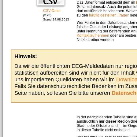
Das Datenformat entspricht dem im
Gesamtdatensatz. Auch die potenti
CSV-Datei
dort ausführlich beschrieben. Weite
zu den
häufig gestellten Fragen
liefe
(2 kB)
Stand 24.08.2015
Wer Fehler in den Datenbeständen e
falsche Orts- oder Leistungsangaben
unter Nennung der betreffenden A
Kontakt aufnehmen
oder am besten s
Netzbetreiber wenden.
Hinweis:
Da wir die öffentlichten EEG-Meldedaten nur regi
statistisch aufbereiten sind wir nicht für den Inhalt
uns importierten Quelldaten haben wir im
Downloa
Falls Sie datenschutzrechtliche Bedenken im Zu
Seite haben, so lesen Sie bitte unseren
Datensch
In der nachfolgenden Tabelle sind a
ausdrücklich
nur dieser Region dir
Stadt- oder Ortsteile sind — im G
in dieser Tabelle nicht enthalten.
Bitte beachten Sie, dass es sich bei EE-