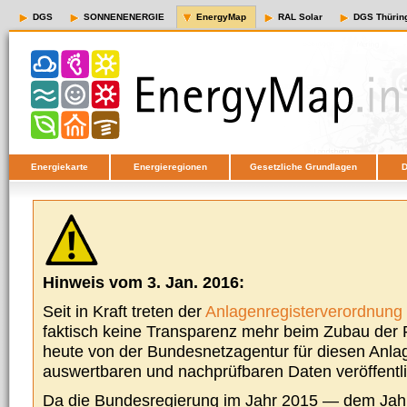
DGS
SONNENENERGIE
EnergyMap
RAL Solar
DGS Thürin
Energiekarte
Energieregionen
Gesetzliche Grundlagen
D
Hinweis vom 3. Jan. 2016:
Seit in Kraft treten der
Anlagenregisterverordnung
faktisch keine Transparenz mehr beim Zubau der P
heute von der Bundesnetzagentur für diesen Anla
auswertbaren und nachprüfbaren Daten veröffentl
Da die Bundesregierung im Jahr 2015 — dem Jah