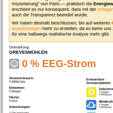
Inszenierung" von Paris — praktisch die
Energie
erscheint es nur konsequent, dass mit der
Anlagen
auch die Transparenz beendet wurde.
Wir haben deshalb beschlossen, bis auf weiteres
Auswertungen
mehr zu erstellen, da es keine uns
für eine halbwegs realistische Analyse mehr gibt.
Gemarkung
GREVESMÜHLEN
0 % EEG-Strom
Stromverbrauch:
Erneuerbare
0 MWh/Jahr
Stromproduktion
Einwohner:
Solarstr
0 Bürger
0 Anlagen
0 MW(peak)
Fläche:
0 km2
Windkraft
0 Anlagen
Anmerkungen:
0 MW(peak)
1) Die regionalen