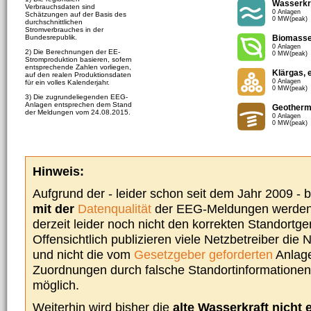
Wasserkr
Verbrauchsdaten sind
0 Anlagen
Schätzungen auf der Basis des
0 MW(peak)
durchschnittlichen
Stromverbrauches in der
Bundesrepublik.
Biomass
0 Anlagen
2) Die Berechnungen der EE-
0 MW(peak)
Stromproduktion basieren, sofern
entsprechende Zahlen vorliegen,
Klärgas, 
auf den realen Produktionsdaten
0 Anlagen
für ein volles Kalenderjahr.
0 MW(peak)
3) Die zugrundeliegenden EEG-
Anlagen entsprechen dem Stand
Geotherm
der Meldungen vom 24.08.2015.
0 Anlagen
0 MW(peak)
Hinweis:
Aufgrund der - leider schon seit dem Jahr 2009 -
mit der
Datenqualität
der EEG-Meldungen werden 
derzeit leider noch nicht den korrekten Standort
Offensichtlich publizieren viele Netzbetreiber die
und nicht die vom
Gesetzgeber geforderten
Anlage
Zuordnungen durch falsche Standortinformationen 
möglich.
Weiterhin wird bisher die
alte Wasserkraft nicht 