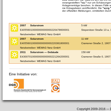
vorangestellten
"ca."
nur um Schätzungen 
Anlagenerträge beruhen. In diesen Fälle 
nie Ertragsdaten veröffentlicht. Die
"avrg.
der offiziellen Meldungen, ermittelten Durc
2007
Solarstrom
5 kW
E40556010000000000000220478600001
Stepenitzer Straße 13 a,
Netzbetreiber: WEMAG Netz GmbH
2007
Solarstrom
11 kW
E40556010000000000000220381800001
Cramoner Straße 2, 1907
Netzbetreiber: WEMAG Netz GmbH
2011
Solarstrom — Gebäude
158 kW
E43007010000000000000221264200001
Cramoner Straße 0, 1907
Netzbetreiber: WEMAG Netz GmbH
Eine Initiative von:
Copyright 2009-2016 —