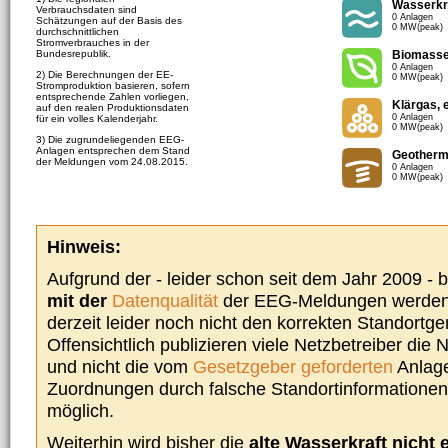
Wasserkr
Verbrauchsdaten sind
0 Anlagen
Schätzungen auf der Basis des
0 MW(peak)
durchschnittlichen
Stromverbrauches in der
Bundesrepublik.
Biomass
0 Anlagen
2) Die Berechnungen der EE-
0 MW(peak)
Stromproduktion basieren, sofern
entsprechende Zahlen vorliegen,
Klärgas, 
auf den realen Produktionsdaten
0 Anlagen
für ein volles Kalenderjahr.
0 MW(peak)
3) Die zugrundeliegenden EEG-
Anlagen entsprechen dem Stand
Geotherm
der Meldungen vom 24.08.2015.
0 Anlagen
0 MW(peak)
Hinweis:
Aufgrund der - leider schon seit dem Jahr 2009 -
mit der
Datenqualität
der EEG-Meldungen werden 
derzeit leider noch nicht den korrekten Standort
Offensichtlich publizieren viele Netzbetreiber die
und nicht die vom
Gesetzgeber geforderten
Anlage
Zuordnungen durch falsche Standortinformationen 
möglich.
Weiterhin wird bisher die
alte Wasserkraft nicht 