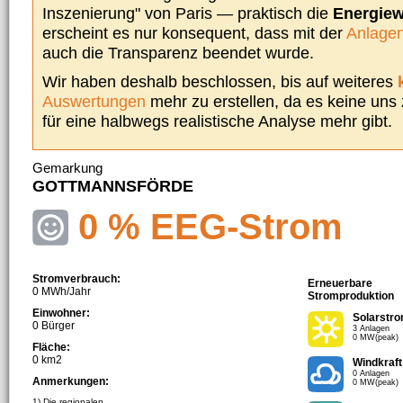
Inszenierung" von Paris — praktisch die
Energie
erscheint es nur konsequent, dass mit der
Anlagen
auch die Transparenz beendet wurde.
Wir haben deshalb beschlossen, bis auf weiteres
Auswertungen
mehr zu erstellen, da es keine uns
für eine halbwegs realistische Analyse mehr gibt.
Gemarkung
GOTTMANNSFÖRDE
0 % EEG-Strom
Stromverbrauch:
Erneuerbare
0 MWh/Jahr
Stromproduktion
Einwohner:
Solarstr
0 Bürger
3 Anlagen
0 MW(peak)
Fläche:
0 km2
Windkraft
0 Anlagen
Anmerkungen:
0 MW(peak)
1) Die regionalen