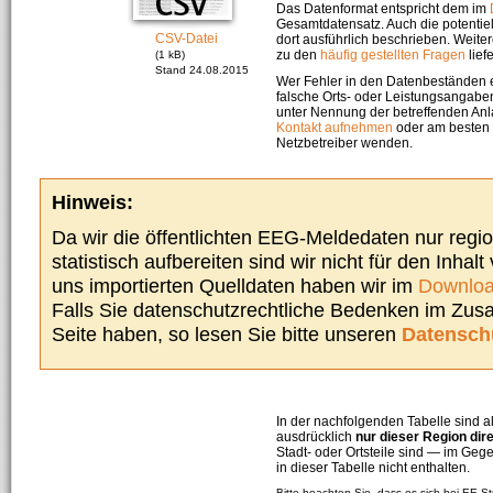
Das Datenformat entspricht dem im
Gesamtdatensatz. Auch die potenti
CSV-Datei
dort ausführlich beschrieben. Weite
zu den
häufig gestellten Fragen
liefe
(1 kB)
Stand 24.08.2015
Wer Fehler in den Datenbeständen e
falsche Orts- oder Leistungsangaben
unter Nennung der betreffenden A
Kontakt aufnehmen
oder am besten s
Netzbetreiber wenden.
Hinweis:
Da wir die öffentlichten EEG-Meldedaten nur regi
statistisch aufbereiten sind wir nicht für den Inhalt
uns importierten Quelldaten haben wir im
Downloa
Falls Sie datenschutzrechtliche Bedenken im Zu
Seite haben, so lesen Sie bitte unseren
Datensch
In der nachfolgenden Tabelle sind a
ausdrücklich
nur dieser Region dir
Stadt- oder Ortsteile sind — im G
in dieser Tabelle nicht enthalten.
Bitte beachten Sie, dass es sich bei EE-