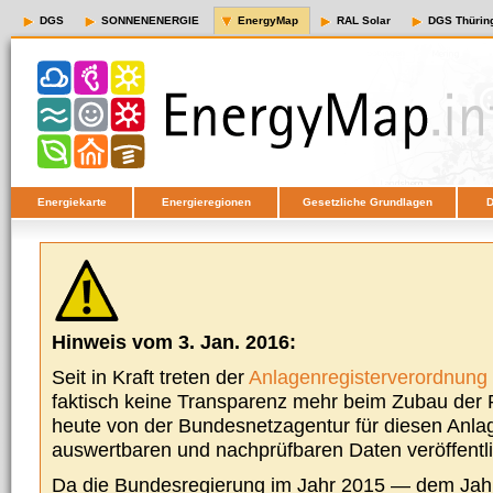
DGS
SONNENENERGIE
EnergyMap
RAL Solar
DGS Thürin
Energiekarte
Energieregionen
Gesetzliche Grundlagen
D
Hinweis vom 3. Jan. 2016:
Seit in Kraft treten der
Anlagenregisterverordnung
faktisch keine Transparenz mehr beim Zubau der P
heute von der Bundesnetzagentur für diesen Anla
auswertbaren und nachprüfbaren Daten veröffentl
Da die Bundesregierung im Jahr 2015 — dem Jah