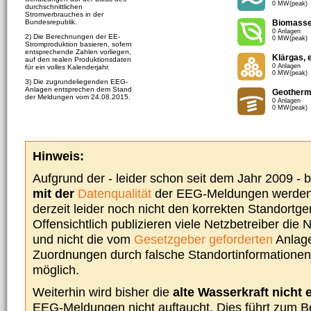
0 MW(peak)
durchschnittlichen
Stromverbrauches in der
Bundesrepublik.
Biomass
0 Anlagen
2) Die Berechnungen der EE-
0 MW(peak)
Stromproduktion basieren, sofern
entsprechende Zahlen vorliegen,
Klärgas, 
auf den realen Produktionsdaten
0 Anlagen
für ein volles Kalenderjahr.
0 MW(peak)
3) Die zugrundeliegenden EEG-
Anlagen entsprechen dem Stand
Geotherm
der Meldungen vom 24.08.2015.
0 Anlagen
0 MW(peak)
Hinweis:
Aufgrund der - leider schon seit dem Jahr 2009 -
mit der
Datenqualität
der EEG-Meldungen werden 
derzeit leider noch nicht den korrekten Standort
Offensichtlich publizieren viele Netzbetreiber die
und nicht die vom
Gesetzgeber geforderten
Anlage
Zuordnungen durch falsche Standortinformationen 
möglich.
Weiterhin wird bisher die
alte Wasserkraft nicht 
EEG-Meldungen nicht auftaucht. Dies führt zum Be