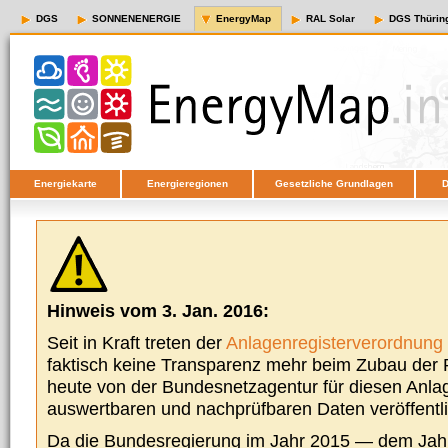
DGS
SONNENENERGIE
EnergyMap
RAL Solar
DGS Thürin
Energiekarte
Energieregionen
Gesetzliche Grundlagen
D
Hinweis vom 3. Jan. 2016:
Seit in Kraft treten der
Anlagenregisterverordnung
faktisch keine Transparenz mehr beim Zubau der P
heute von der Bundesnetzagentur für diesen Anla
auswertbaren und nachprüfbaren Daten veröffentl
Da die Bundesregierung im Jahr 2015 — dem Jah