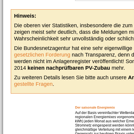
Hinweis:
Die oberen vier Statistiken, insbesondere die zu
zeigen meist sehr deutlich, dass die Meldungen m
Wahrscheinlichkeit sehr unvollständig oder schlich
Die Bundesnetzagentur hat eine sehr eigenwillige I
gesetzlichen Forderung
nach Transparenz, denn d
werden nicht im Anlagenregister veröffentlicht! Som
2014
keinen nachprüfbaren PV-Zubau
mehr.
Zu weiteren Details lesen Sie bitte auch unsere
An
gestellte Fragen
.
Der saisonale Energiemix
Auf der Basis vereinfachter Wetterd
regionalen Energiemixes vorgenomme
kWh) jeden Monat aus welcher Erneu
Stromnetz eingespeist werden könnte
gleichmäßige Verteilung mit einem l
Gegensatz zur heutigen Praxis unters