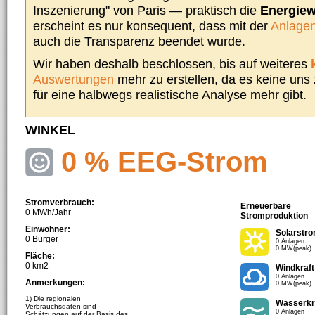
Inszenierung" von Paris — praktisch die
Energie
erscheint es nur konsequent, dass mit der
Anlagen
auch die Transparenz beendet wurde.
Wir haben deshalb beschlossen, bis auf weiteres
Auswertungen
mehr zu erstellen, da es keine uns
für eine halbwegs realistische Analyse mehr gibt.
WINKEL
0 % EEG-Strom
Stromverbrauch:
Erneuerbare
0 MWh/Jahr
Stromproduktion
Einwohner:
Solarstr
0 Bürger
0 Anlagen
0 MW(peak)
Fläche:
0 km2
Windkraft
0 Anlagen
Anmerkungen:
0 MW(peak)
1) Die regionalen
Wasserkr
Verbrauchsdaten sind
0 Anlagen
Schätzungen auf der Basis des