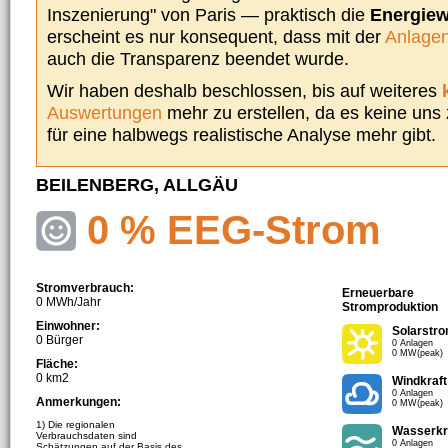
Inszenierung" von Paris — praktisch die
Energie
erscheint es nur konsequent, dass mit der
Anlagen
auch die Transparenz beendet wurde.
Wir haben deshalb beschlossen, bis auf weiteres
Auswertungen
mehr zu erstellen, da es keine uns
für eine halbwegs realistische Analyse mehr gibt.
BEILENBERG, ALLGÄU
0 % EEG-Strom
Stromverbrauch:
Erneuerbare
0 MWh/Jahr
Stromproduktion
Einwohner:
Solarstr
0 Bürger
0 Anlagen
0 MW(peak)
Fläche:
0 km2
Windkraft
0 Anlagen
Anmerkungen:
0 MW(peak)
1) Die regionalen
Wasserkr
Verbrauchsdaten sind
0 Anlagen
Schätzungen auf der Basis des