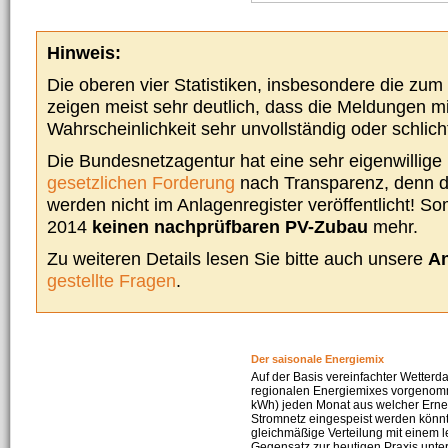
Hinweis:
Die oberen vier Statistiken, insbesondere die zu
zeigen meist sehr deutlich, dass die Meldungen m
Wahrscheinlichkeit sehr unvollständig oder schlich
Die Bundesnetzagentur hat eine sehr eigenwillige I
gesetzlichen Forderung
nach Transparenz, denn d
werden nicht im Anlagenregister veröffentlicht! Som
2014
keinen nachprüfbaren PV-Zubau
mehr.
Zu weiteren Details lesen Sie bitte auch unsere
An
gestellte Fragen
.
Der saisonale Energiemix
Auf der Basis vereinfachter Wetterd
regionalen Energiemixes vorgenomme
kWh) jeden Monat aus welcher Erneu
Stromnetz eingespeist werden könnte
gleichmäßige Verteilung mit einem l
Gegensatz zur heutigen Praxis unters