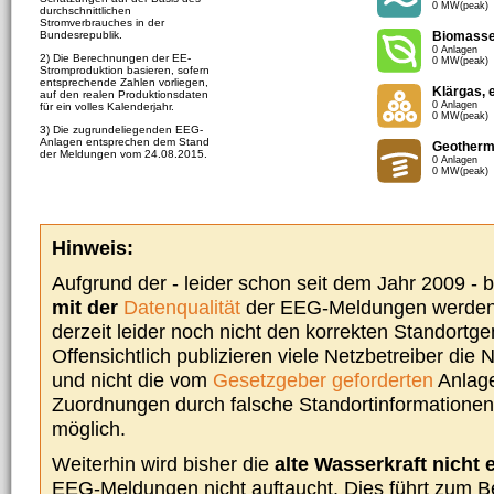
0 MW(peak)
durchschnittlichen
Stromverbrauches in der
Bundesrepublik.
Biomass
0 Anlagen
2) Die Berechnungen der EE-
0 MW(peak)
Stromproduktion basieren, sofern
entsprechende Zahlen vorliegen,
Klärgas, 
auf den realen Produktionsdaten
0 Anlagen
für ein volles Kalenderjahr.
0 MW(peak)
3) Die zugrundeliegenden EEG-
Anlagen entsprechen dem Stand
Geotherm
der Meldungen vom 24.08.2015.
0 Anlagen
0 MW(peak)
Hinweis:
Aufgrund der - leider schon seit dem Jahr 2009 -
mit der
Datenqualität
der EEG-Meldungen werden 
derzeit leider noch nicht den korrekten Standort
Offensichtlich publizieren viele Netzbetreiber die
und nicht die vom
Gesetzgeber geforderten
Anlage
Zuordnungen durch falsche Standortinformationen 
möglich.
Weiterhin wird bisher die
alte Wasserkraft nicht 
EEG-Meldungen nicht auftaucht. Dies führt zum Be