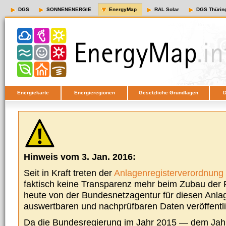
DGS
SONNENENERGIE
EnergyMap
RAL Solar
DGS Thürin
Energiekarte
Energieregionen
Gesetzliche Grundlagen
D
Hinweis vom 3. Jan. 2016:
Seit in Kraft treten der
Anlagenregisterverordnung
faktisch keine Transparenz mehr beim Zubau der P
heute von der Bundesnetzagentur für diesen Anla
auswertbaren und nachprüfbaren Daten veröffentl
Da die Bundesregierung im Jahr 2015 — dem Jah