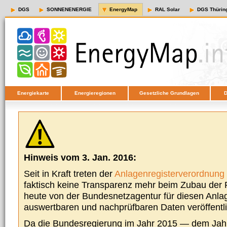
DGS
SONNENENERGIE
EnergyMap
RAL Solar
DGS Thürin
Energiekarte
Energieregionen
Gesetzliche Grundlagen
D
Hinweis vom 3. Jan. 2016:
Seit in Kraft treten der
Anlagenregisterverordnung
faktisch keine Transparenz mehr beim Zubau der P
heute von der Bundesnetzagentur für diesen Anla
auswertbaren und nachprüfbaren Daten veröffentl
Da die Bundesregierung im Jahr 2015 — dem Jah