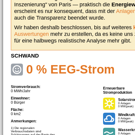
Inszenierung" von Paris — praktisch die
Energie
erscheint es nur konsequent, dass mit der
Anlagen
auch die Transparenz beendet wurde.
Wir haben deshalb beschlossen, bis auf weiteres
Auswertungen
mehr zu erstellen, da es keine uns
für eine halbwegs realistische Analyse mehr gibt.
SCHWAND
0 % EEG-Strom
Stromverbrauch:
Erneuerbare
0 MWh/Jahr
Stromproduktion
Einwohner:
Solarstr
0 Bürger
0 Anlagen
0 MW(peak)
Fläche:
0 km2
Windkraft
0 Anlagen
Anmerkungen:
0 MW(peak)
1) Die regionalen
Wasserkr
Verbrauchsdaten sind
0 Anlagen
Schätzungen auf der Basis des