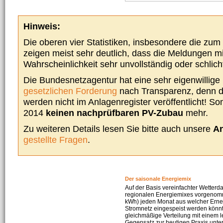
Hinweis:
Die oberen vier Statistiken, insbesondere die zu
zeigen meist sehr deutlich, dass die Meldungen m
Wahrscheinlichkeit sehr unvollständig oder schlich
Die Bundesnetzagentur hat eine sehr eigenwillige I
gesetzlichen Forderung
nach Transparenz, denn d
werden nicht im Anlagenregister veröffentlicht! Som
2014
keinen nachprüfbaren PV-Zubau
mehr.
Zu weiteren Details lesen Sie bitte auch unsere
An
gestellte Fragen
.
Der saisonale Energiemix
Auf der Basis vereinfachter Wetterd
regionalen Energiemixes vorgenomme
kWh) jeden Monat aus welcher Erneu
Stromnetz eingespeist werden könnte
gleichmäßige Verteilung mit einem l
Gegensatz zur heutigen Praxis unters