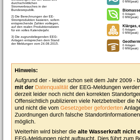
0 MW(peak)
durchschnittlichen
Stromverbrauches in der
Bundesrepublik.
Biomass
0 Anlagen
2) Die Berechnungen der EE-
0 MW(peak)
Stromproduktion basieren, sofern
entsprechende Zahlen vorliegen,
Klärgas, 
auf den realen Produktionsdaten
0 Anlagen
für ein volles Kalenderjahr.
0 MW(peak)
3) Die zugrundeliegenden EEG-
Anlagen entsprechen dem Stand
Geotherm
der Meldungen vom 24.08.2015.
0 Anlagen
0 MW(peak)
Hinweis:
Aufgrund der - leider schon seit dem Jahr 2009 -
mit der
Datenqualität
der EEG-Meldungen werden 
derzeit leider noch nicht den korrekten Standort
Offensichtlich publizieren viele Netzbetreiber die
und nicht die vom
Gesetzgeber geforderten
Anlage
Zuordnungen durch falsche Standortinformationen 
möglich.
Weiterhin wird bisher die
alte Wasserkraft nicht 
EEG-Meldungen nicht auftaucht. Dies führt zum Be