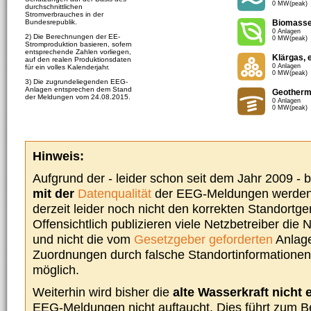
0 MW(peak)
durchschnittlichen
Stromverbrauches in der
Bundesrepublik.
Biomass
0 Anlagen
2) Die Berechnungen der EE-
0 MW(peak)
Stromproduktion basieren, sofern
entsprechende Zahlen vorliegen,
Klärgas, 
auf den realen Produktionsdaten
0 Anlagen
für ein volles Kalenderjahr.
0 MW(peak)
3) Die zugrundeliegenden EEG-
Anlagen entsprechen dem Stand
Geotherm
der Meldungen vom 24.08.2015.
0 Anlagen
0 MW(peak)
Hinweis:
Aufgrund der - leider schon seit dem Jahr 2009 -
mit der
Datenqualität
der EEG-Meldungen werden 
derzeit leider noch nicht den korrekten Standort
Offensichtlich publizieren viele Netzbetreiber die
und nicht die vom
Gesetzgeber geforderten
Anlage
Zuordnungen durch falsche Standortinformationen 
möglich.
Weiterhin wird bisher die
alte Wasserkraft nicht 
EEG-Meldungen nicht auftaucht. Dies führt zum Be