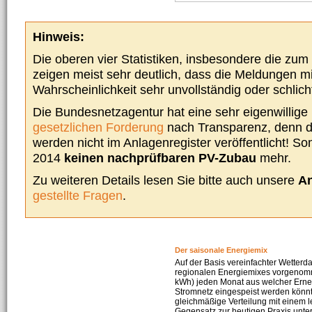
Hinweis:
Die oberen vier Statistiken, insbesondere die zu
zeigen meist sehr deutlich, dass die Meldungen m
Wahrscheinlichkeit sehr unvollständig oder schlich
Die Bundesnetzagentur hat eine sehr eigenwillige I
gesetzlichen Forderung
nach Transparenz, denn d
werden nicht im Anlagenregister veröffentlicht! Som
2014
keinen nachprüfbaren PV-Zubau
mehr.
Zu weiteren Details lesen Sie bitte auch unsere
An
gestellte Fragen
.
Der saisonale Energiemix
Auf der Basis vereinfachter Wetterd
regionalen Energiemixes vorgenomme
kWh) jeden Monat aus welcher Erneu
Stromnetz eingespeist werden könnte
gleichmäßige Verteilung mit einem l
Gegensatz zur heutigen Praxis unters