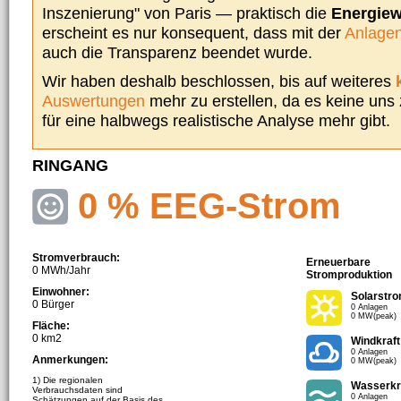
Inszenierung" von Paris — praktisch die
Energie
erscheint es nur konsequent, dass mit der
Anlagen
auch die Transparenz beendet wurde.
Wir haben deshalb beschlossen, bis auf weiteres
Auswertungen
mehr zu erstellen, da es keine uns
für eine halbwegs realistische Analyse mehr gibt.
RINGANG
0 % EEG-Strom
Stromverbrauch:
Erneuerbare
0 MWh/Jahr
Stromproduktion
Einwohner:
Solarstr
0 Bürger
0 Anlagen
0 MW(peak)
Fläche:
0 km2
Windkraft
0 Anlagen
Anmerkungen:
0 MW(peak)
1) Die regionalen
Wasserkr
Verbrauchsdaten sind
0 Anlagen
Schätzungen auf der Basis des