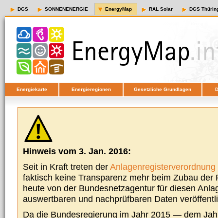
DGS
SONNENENERGIE
EnergyMap
RAL Solar
DGS Thürin
Energiekarte
Energieregionen
Gesetzliche Grundlagen
D
Hinweis vom 3. Jan. 2016:
Seit in Kraft treten der
Anlagenregisterverordnung
faktisch keine Transparenz mehr beim Zubau der P
heute von der Bundesnetzagentur für diesen Anla
auswertbaren und nachprüfbaren Daten veröffentl
Da die Bundesregierung im Jahr 2015 — dem Jah