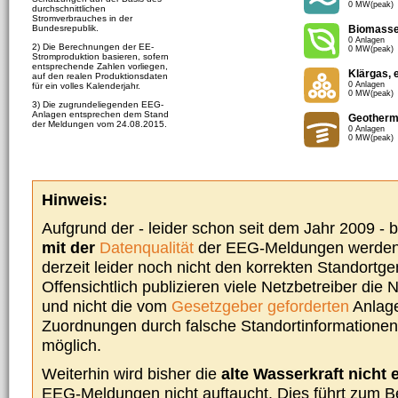
0 MW(peak)
durchschnittlichen
Stromverbrauches in der
Bundesrepublik.
Biomass
0 Anlagen
2) Die Berechnungen der EE-
0 MW(peak)
Stromproduktion basieren, sofern
entsprechende Zahlen vorliegen,
Klärgas, 
auf den realen Produktionsdaten
0 Anlagen
für ein volles Kalenderjahr.
0 MW(peak)
3) Die zugrundeliegenden EEG-
Anlagen entsprechen dem Stand
Geotherm
der Meldungen vom 24.08.2015.
0 Anlagen
0 MW(peak)
Hinweis:
Aufgrund der - leider schon seit dem Jahr 2009 -
mit der
Datenqualität
der EEG-Meldungen werden 
derzeit leider noch nicht den korrekten Standort
Offensichtlich publizieren viele Netzbetreiber die
und nicht die vom
Gesetzgeber geforderten
Anlage
Zuordnungen durch falsche Standortinformationen 
möglich.
Weiterhin wird bisher die
alte Wasserkraft nicht 
EEG-Meldungen nicht auftaucht. Dies führt zum Be