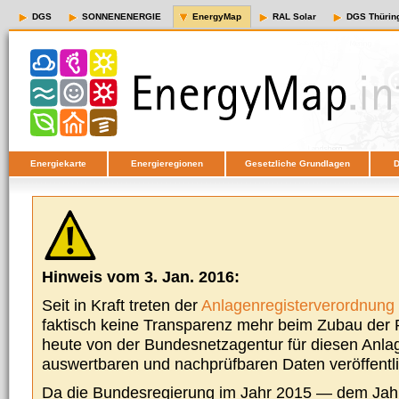
DGS
SONNENENERGIE
EnergyMap
RAL Solar
DGS Thürin
Energiekarte
Energieregionen
Gesetzliche Grundlagen
D
Hinweis vom 3. Jan. 2016:
Seit in Kraft treten der
Anlagenregisterverordnung
faktisch keine Transparenz mehr beim Zubau der P
heute von der Bundesnetzagentur für diesen Anla
auswertbaren und nachprüfbaren Daten veröffentl
Da die Bundesregierung im Jahr 2015 — dem Jah