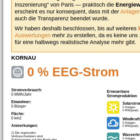
Inszenierung" von Paris — praktisch die
Energie
erscheint es nur konsequent, dass mit der
Anlagen
auch die Transparenz beendet wurde.
Wir haben deshalb beschlossen, bis auf weiteres
Auswertungen
mehr zu erstellen, da es keine uns
für eine halbwegs realistische Analyse mehr gibt.
KORNAU
0 % EEG-Strom
Stromverbrauch:
Erneuerbare
0 MWh/Jahr
Stromproduktion
Einwohner:
Solarstr
0 Bürger
0 Anlagen
0 MW(peak)
Fläche:
0 km2
Windkraft
0 Anlagen
Anmerkungen:
0 MW(peak)
1) Die regionalen
Wasserkr
Verbrauchsdaten sind
0 Anlagen
Schätzungen auf der Basis des