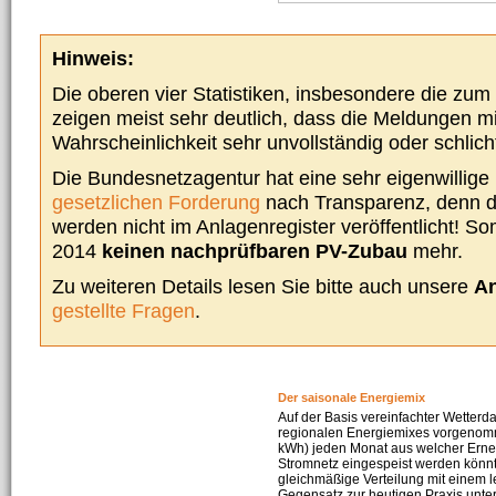
Hinweis:
Die oberen vier Statistiken, insbesondere die zu
zeigen meist sehr deutlich, dass die Meldungen m
Wahrscheinlichkeit sehr unvollständig oder schlich
Die Bundesnetzagentur hat eine sehr eigenwillige I
gesetzlichen Forderung
nach Transparenz, denn d
werden nicht im Anlagenregister veröffentlicht! Som
2014
keinen nachprüfbaren PV-Zubau
mehr.
Zu weiteren Details lesen Sie bitte auch unsere
An
gestellte Fragen
.
Der saisonale Energiemix
Auf der Basis vereinfachter Wetterd
regionalen Energiemixes vorgenomme
kWh) jeden Monat aus welcher Erneu
Stromnetz eingespeist werden könnte
gleichmäßige Verteilung mit einem l
Gegensatz zur heutigen Praxis unters