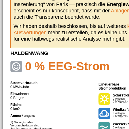
Inszenierung" von Paris — praktisch die
Energie
erscheint es nur konsequent, dass mit der
Anlagen
auch die Transparenz beendet wurde.
Wir haben deshalb beschlossen, bis auf weiteres
Auswertungen
mehr zu erstellen, da es keine uns
für eine halbwegs realistische Analyse mehr gibt.
HALDENWANG
0 % EEG-Strom
Stromverbrauch:
Erneuerbare
0 MWh/Jahr
Stromproduktion
Einwohner:
Solarstr
0 Bürger
0 Anlagen
0 MW(peak)
Fläche:
0 km2
Windkraft
0 Anlagen
Anmerkungen:
0 MW(peak)
1) Die regionalen
Wasserkr
Verbrauchsdaten sind
0 Anlagen
Schätzungen auf der Basis des