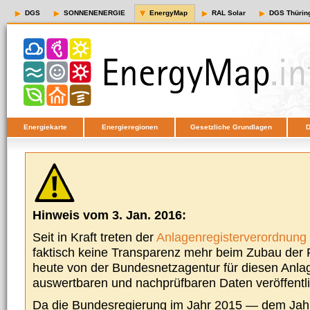
DGS
SONNENENERGIE
EnergyMap
RAL Solar
DGS Thürin
Energiekarte
Energieregionen
Gesetzliche Grundlagen
D
Hinweis vom 3. Jan. 2016:
Seit in Kraft treten der
Anlagenregisterverordnung
faktisch keine Transparenz mehr beim Zubau der P
heute von der Bundesnetzagentur für diesen Anla
auswertbaren und nachprüfbaren Daten veröffentl
Da die Bundesregierung im Jahr 2015 — dem Jah