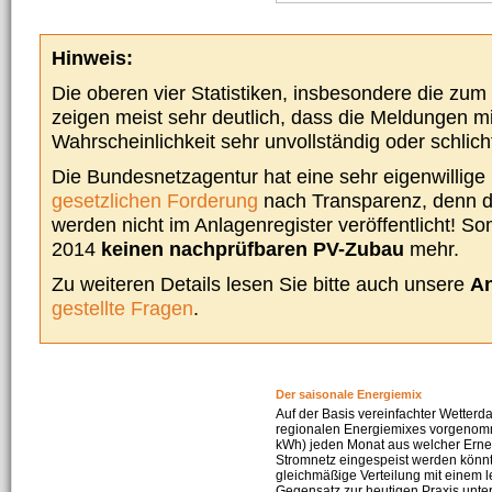
Hinweis:
Die oberen vier Statistiken, insbesondere die zu
zeigen meist sehr deutlich, dass die Meldungen m
Wahrscheinlichkeit sehr unvollständig oder schlich
Die Bundesnetzagentur hat eine sehr eigenwillige I
gesetzlichen Forderung
nach Transparenz, denn d
werden nicht im Anlagenregister veröffentlicht! Som
2014
keinen nachprüfbaren PV-Zubau
mehr.
Zu weiteren Details lesen Sie bitte auch unsere
An
gestellte Fragen
.
Der saisonale Energiemix
Auf der Basis vereinfachter Wetterd
regionalen Energiemixes vorgenomme
kWh) jeden Monat aus welcher Erneu
Stromnetz eingespeist werden könnte
gleichmäßige Verteilung mit einem l
Gegensatz zur heutigen Praxis unters