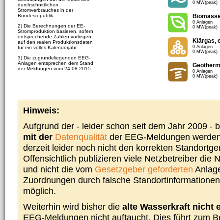
0 MW(peak)
durchschnittlichen
Stromverbrauches in der
Bundesrepublik.
Biomass
0 Anlagen
2) Die Berechnungen der EE-
0 MW(peak)
Stromproduktion basieren, sofern
entsprechende Zahlen vorliegen,
Klärgas, 
auf den realen Produktionsdaten
0 Anlagen
für ein volles Kalenderjahr.
0 MW(peak)
3) Die zugrundeliegenden EEG-
Anlagen entsprechen dem Stand
Geotherm
der Meldungen vom 24.08.2015.
0 Anlagen
0 MW(peak)
Hinweis:
Aufgrund der - leider schon seit dem Jahr 2009 -
mit der
Datenqualität
der EEG-Meldungen werden 
derzeit leider noch nicht den korrekten Standort
Offensichtlich publizieren viele Netzbetreiber die
und nicht die vom
Gesetzgeber geforderten
Anlage
Zuordnungen durch falsche Standortinformationen 
möglich.
Weiterhin wird bisher die
alte Wasserkraft nicht 
EEG-Meldungen nicht auftaucht. Dies führt zum Be