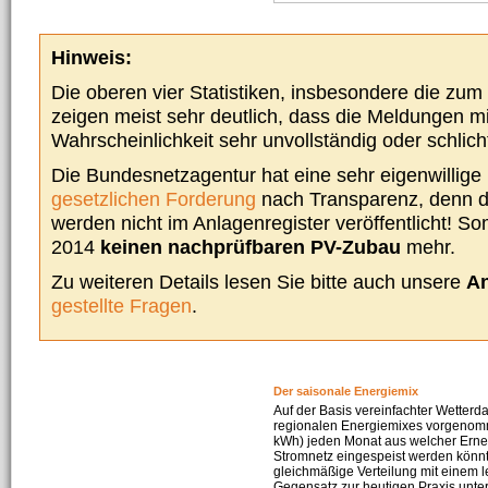
Hinweis:
Die oberen vier Statistiken, insbesondere die zu
zeigen meist sehr deutlich, dass die Meldungen m
Wahrscheinlichkeit sehr unvollständig oder schlich
Die Bundesnetzagentur hat eine sehr eigenwillige I
gesetzlichen Forderung
nach Transparenz, denn d
werden nicht im Anlagenregister veröffentlicht! Som
2014
keinen nachprüfbaren PV-Zubau
mehr.
Zu weiteren Details lesen Sie bitte auch unsere
An
gestellte Fragen
.
Der saisonale Energiemix
Auf der Basis vereinfachter Wetterd
regionalen Energiemixes vorgenomme
kWh) jeden Monat aus welcher Erneu
Stromnetz eingespeist werden könnte
gleichmäßige Verteilung mit einem l
Gegensatz zur heutigen Praxis unters