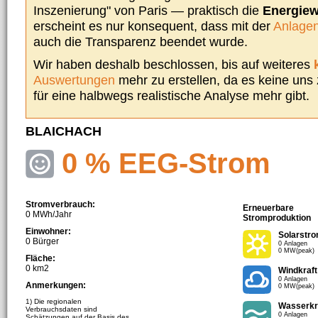
Inszenierung" von Paris — praktisch die
Energie
erscheint es nur konsequent, dass mit der
Anlagen
auch die Transparenz beendet wurde.
Wir haben deshalb beschlossen, bis auf weiteres
Auswertungen
mehr zu erstellen, da es keine uns
für eine halbwegs realistische Analyse mehr gibt.
BLAICHACH
0 % EEG-Strom
Stromverbrauch:
Erneuerbare
0 MWh/Jahr
Stromproduktion
Einwohner:
Solarstr
0 Bürger
0 Anlagen
0 MW(peak)
Fläche:
0 km2
Windkraft
0 Anlagen
Anmerkungen:
0 MW(peak)
1) Die regionalen
Wasserkr
Verbrauchsdaten sind
0 Anlagen
Schätzungen auf der Basis des