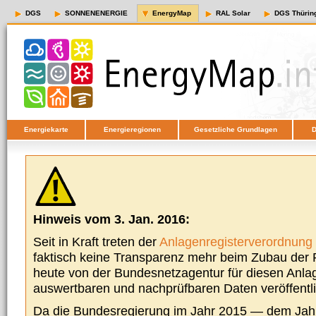
DGS
SONNENENERGIE
EnergyMap
RAL Solar
DGS Thürin
Energiekarte
Energieregionen
Gesetzliche Grundlagen
D
Hinweis vom 3. Jan. 2016:
Seit in Kraft treten der
Anlagenregisterverordnung
faktisch keine Transparenz mehr beim Zubau der P
heute von der Bundesnetzagentur für diesen Anla
auswertbaren und nachprüfbaren Daten veröffentl
Da die Bundesregierung im Jahr 2015 — dem Jah