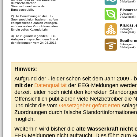
0 MW(peak)
durchschnittlichen
Stromverbrauches in der
Bundesrepublik.
Biomass
0 Anlagen
2) Die Berechnungen der EE-
0 MW(peak)
Stromproduktion basieren, sofern
entsprechende Zahlen vorliegen,
Klärgas, 
auf den realen Produktionsdaten
0 Anlagen
für ein volles Kalenderjahr.
0 MW(peak)
3) Die zugrundeliegenden EEG-
Anlagen entsprechen dem Stand
Geotherm
der Meldungen vom 24.08.2015.
0 Anlagen
0 MW(peak)
Hinweis:
Aufgrund der - leider schon seit dem Jahr 2009 -
mit der
Datenqualität
der EEG-Meldungen werden 
derzeit leider noch nicht den korrekten Standort
Offensichtlich publizieren viele Netzbetreiber die
und nicht die vom
Gesetzgeber geforderten
Anlage
Zuordnungen durch falsche Standortinformationen 
möglich.
Weiterhin wird bisher die
alte Wasserkraft nicht 
EEG-Meldungen nicht auftaucht. Dies führt zum Be