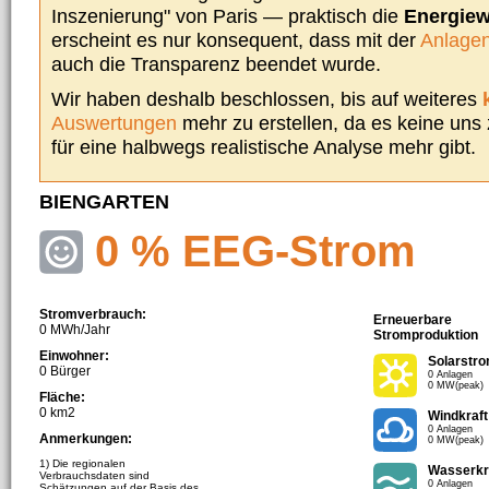
Inszenierung" von Paris — praktisch die
Energie
erscheint es nur konsequent, dass mit der
Anlagen
auch die Transparenz beendet wurde.
Wir haben deshalb beschlossen, bis auf weiteres
Auswertungen
mehr zu erstellen, da es keine uns
für eine halbwegs realistische Analyse mehr gibt.
BIENGARTEN
0 % EEG-Strom
Stromverbrauch:
Erneuerbare
0 MWh/Jahr
Stromproduktion
Einwohner:
Solarstr
0 Bürger
0 Anlagen
0 MW(peak)
Fläche:
0 km2
Windkraft
0 Anlagen
Anmerkungen:
0 MW(peak)
1) Die regionalen
Wasserkr
Verbrauchsdaten sind
0 Anlagen
Schätzungen auf der Basis des