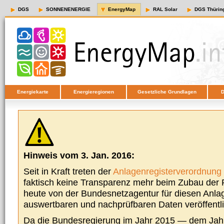
DGS
SONNENENERGIE
EnergyMap
RAL Solar
DGS Thürin
Energiekarte
Energieregionen
Gesetzliche Grundlagen
D
Hinweis vom 3. Jan. 2016:
Seit in Kraft treten der
Anlagenregisterverordnung
faktisch keine Transparenz mehr beim Zubau der P
heute von der Bundesnetzagentur für diesen Anla
auswertbaren und nachprüfbaren Daten veröffentl
Da die Bundesregierung im Jahr 2015 — dem Jah