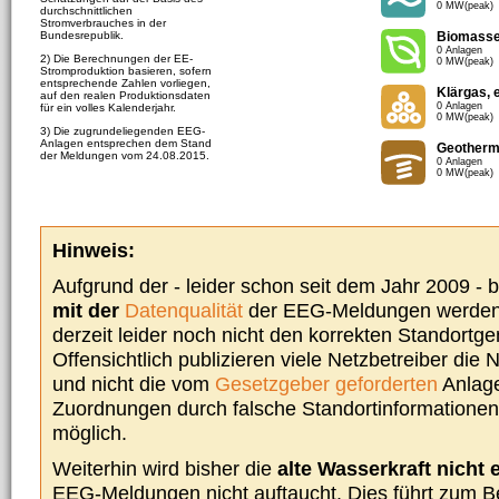
0 MW(peak)
durchschnittlichen
Stromverbrauches in der
Bundesrepublik.
Biomass
0 Anlagen
2) Die Berechnungen der EE-
0 MW(peak)
Stromproduktion basieren, sofern
entsprechende Zahlen vorliegen,
Klärgas, 
auf den realen Produktionsdaten
0 Anlagen
für ein volles Kalenderjahr.
0 MW(peak)
3) Die zugrundeliegenden EEG-
Anlagen entsprechen dem Stand
Geotherm
der Meldungen vom 24.08.2015.
0 Anlagen
0 MW(peak)
Hinweis:
Aufgrund der - leider schon seit dem Jahr 2009 -
mit der
Datenqualität
der EEG-Meldungen werden 
derzeit leider noch nicht den korrekten Standort
Offensichtlich publizieren viele Netzbetreiber die
und nicht die vom
Gesetzgeber geforderten
Anlage
Zuordnungen durch falsche Standortinformationen 
möglich.
Weiterhin wird bisher die
alte Wasserkraft nicht 
EEG-Meldungen nicht auftaucht. Dies führt zum Be