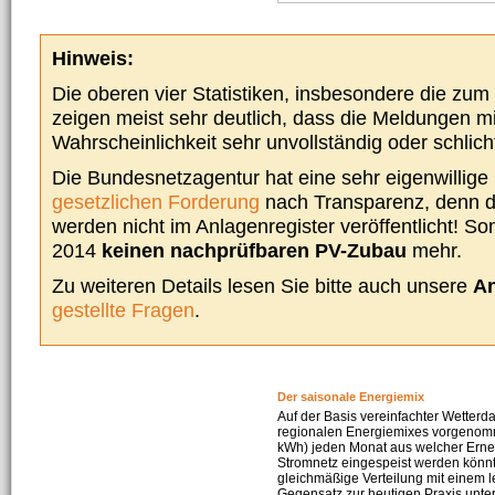
Hinweis:
Die oberen vier Statistiken, insbesondere die zu
zeigen meist sehr deutlich, dass die Meldungen m
Wahrscheinlichkeit sehr unvollständig oder schlich
Die Bundesnetzagentur hat eine sehr eigenwillige I
gesetzlichen Forderung
nach Transparenz, denn d
werden nicht im Anlagenregister veröffentlicht! Som
2014
keinen nachprüfbaren PV-Zubau
mehr.
Zu weiteren Details lesen Sie bitte auch unsere
An
gestellte Fragen
.
Der saisonale Energiemix
Auf der Basis vereinfachter Wetterd
regionalen Energiemixes vorgenomme
kWh) jeden Monat aus welcher Erneu
Stromnetz eingespeist werden könnte
gleichmäßige Verteilung mit einem l
Gegensatz zur heutigen Praxis unters