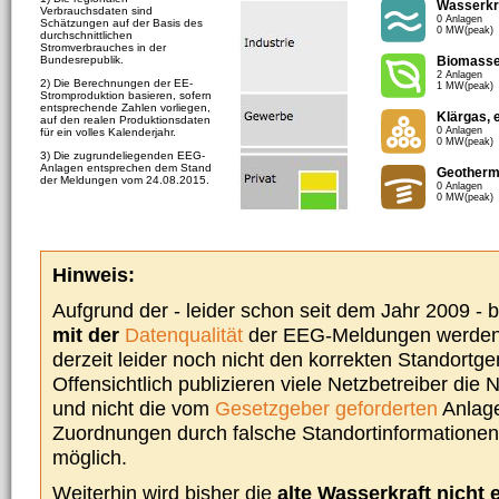
Wasserkr
Verbrauchsdaten sind
0 Anlagen
Schätzungen auf der Basis des
0 MW(peak)
durchschnittlichen
Stromverbrauches in der
Bundesrepublik.
Biomass
2 Anlagen
2) Die Berechnungen der EE-
1 MW(peak)
Stromproduktion basieren, sofern
entsprechende Zahlen vorliegen,
Klärgas, 
auf den realen Produktionsdaten
0 Anlagen
für ein volles Kalenderjahr.
0 MW(peak)
3) Die zugrundeliegenden EEG-
Anlagen entsprechen dem Stand
Geotherm
der Meldungen vom 24.08.2015.
0 Anlagen
0 MW(peak)
Hinweis:
Aufgrund der - leider schon seit dem Jahr 2009 -
mit der
Datenqualität
der EEG-Meldungen werden 
derzeit leider noch nicht den korrekten Standort
Offensichtlich publizieren viele Netzbetreiber die
und nicht die vom
Gesetzgeber geforderten
Anlage
Zuordnungen durch falsche Standortinformationen 
möglich.
Weiterhin wird bisher die
alte Wasserkraft nicht 