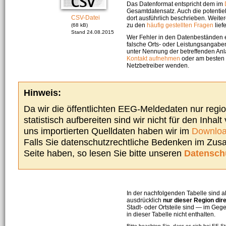
Das Datenformat entspricht dem im
Gesamtdatensatz. Auch die potenti
CSV-Datei
dort ausführlich beschrieben. Weite
zu den
häufig gestellten Fragen
liefe
(68 kB)
Stand 24.08.2015
Wer Fehler in den Datenbeständen e
falsche Orts- oder Leistungsangaben
unter Nennung der betreffenden A
Kontakt aufnehmen
oder am besten s
Netzbetreiber wenden.
Hinweis:
Da wir die öffentlichten EEG-Meldedaten nur regi
statistisch aufbereiten sind wir nicht für den Inhalt
uns importierten Quelldaten haben wir im
Downloa
Falls Sie datenschutzrechtliche Bedenken im Zu
Seite haben, so lesen Sie bitte unseren
Datensch
In der nachfolgenden Tabelle sind a
ausdrücklich
nur dieser Region dir
Stadt- oder Ortsteile sind — im G
in dieser Tabelle nicht enthalten.
Bitte beachten Sie, dass es sich bei EE-