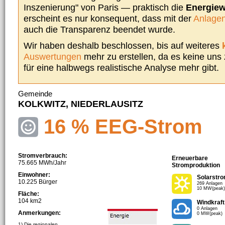
Inszenierung" von Paris — praktisch die
Energie
erscheint es nur konsequent, dass mit der
Anlagen
auch die Transparenz beendet wurde.
Wir haben deshalb beschlossen, bis auf weiteres
Auswertungen
mehr zu erstellen, da es keine uns
für eine halbwegs realistische Analyse mehr gibt.
Gemeinde
KOLKWITZ, NIEDERLAUSITZ
16 % EEG-Strom
Stromverbrauch:
Erneuerbare
75.665 MWh/Jahr
Stromproduktion
Einwohner:
Solarstr
10.225 Bürger
269 Anlagen
10 MW(peak)
Fläche:
104 km2
Windkraft
0 Anlagen
Anmerkungen:
0 MW(peak)
1) Die regionalen