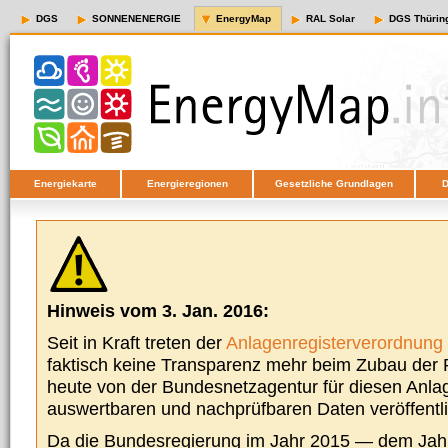
DGS
SONNENENERGIE
EnergyMap
RAL Solar
DGS Thürin
Energiekarte
Energieregionen
Gesetzliche Grundlagen
D
Hinweis vom 3. Jan. 2016:
Seit in Kraft treten der
Anlagenregisterverordnung
faktisch keine Transparenz mehr beim Zubau der P
heute von der Bundesnetzagentur für diesen Anla
auswertbaren und nachprüfbaren Daten veröffentl
Da die Bundesregierung im Jahr 2015 — dem Jah