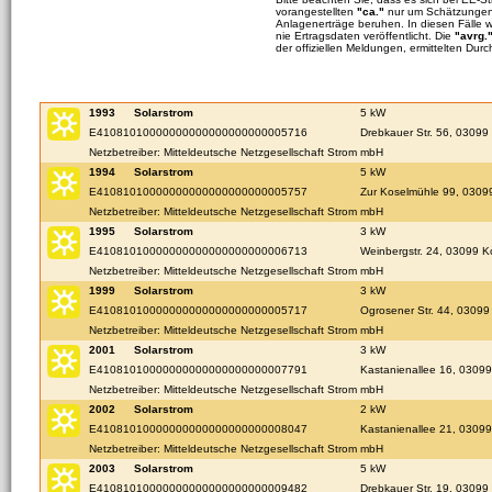
vorangestellten
"ca."
nur um Schätzungen 
Anlagenerträge beruhen. In diesen Fälle 
nie Ertragsdaten veröffentlicht. Die
"avrg.
der offiziellen Meldungen, ermittelten Durc
1993
Solarstrom
5 kW
E41081010000000000000000000005716
Drebkauer Str. 56, 03099
Netzbetreiber: Mitteldeutsche Netzgesellschaft Strom mbH
1994
Solarstrom
5 kW
E41081010000000000000000000005757
Zur Koselmühle 99, 03099
Netzbetreiber: Mitteldeutsche Netzgesellschaft Strom mbH
1995
Solarstrom
3 kW
E41081010000000000000000000006713
Weinbergstr. 24, 03099 K
Netzbetreiber: Mitteldeutsche Netzgesellschaft Strom mbH
1999
Solarstrom
3 kW
E41081010000000000000000000005717
Ogrosener Str. 44, 03099
Netzbetreiber: Mitteldeutsche Netzgesellschaft Strom mbH
2001
Solarstrom
3 kW
E41081010000000000000000000007791
Kastanienallee 16, 03099
Netzbetreiber: Mitteldeutsche Netzgesellschaft Strom mbH
2002
Solarstrom
2 kW
E41081010000000000000000000008047
Kastanienallee 21, 03099
Netzbetreiber: Mitteldeutsche Netzgesellschaft Strom mbH
2003
Solarstrom
5 kW
E41081010000000000000000000009482
Drebkauer Str. 19, 03099