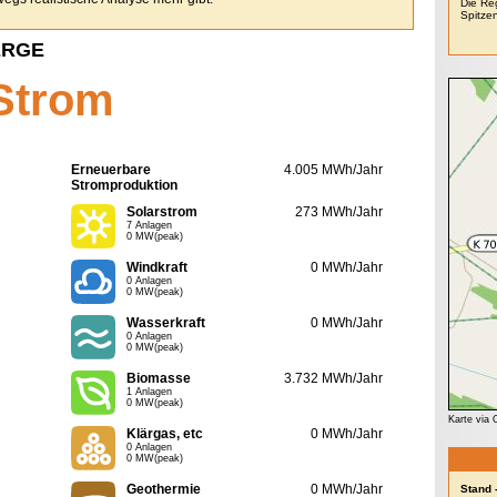
Die Re
Spitzen
ERGE
Strom
Erneuerbare
4.005 MWh/Jahr
Stromproduktion
Solarstrom
273 MWh/Jahr
7 Anlagen
0 MW(peak)
Windkraft
0 MWh/Jahr
0 Anlagen
0 MW(peak)
Wasserkraft
0 MWh/Jahr
0 Anlagen
0 MW(peak)
Biomasse
3.732 MWh/Jahr
1 Anlagen
0 MW(peak)
Karte via
Klärgas, etc
0 MWh/Jahr
0 Anlagen
0 MW(peak)
Geothermie
0 MWh/Jahr
Stand 