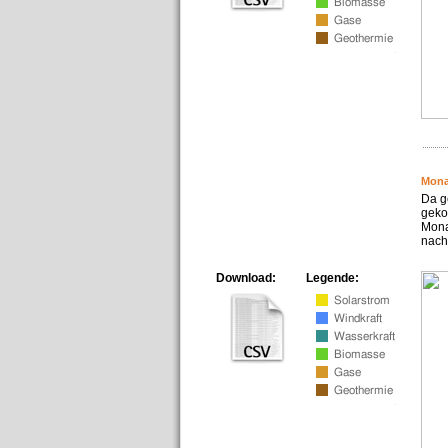
Mona
Da g
geko
Mona
nach
Download:
Legende: