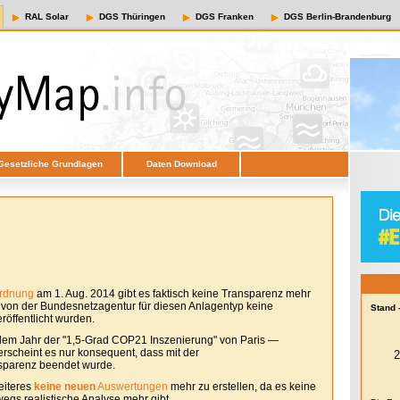
RAL Solar
DGS Thüringen
DGS Franken
DGS Berlin-Brandenburg
Gesetzliche Grundlagen
Daten Download
ordnung
am 1. Aug. 2014 gibt es faktisch keine Transparenz mehr
e von der Bundesnetzagentur für diesen Anlagentyp keine
Stand 
öffentlicht wurden.
em Jahr der "1,5-Grad COP21 Inszenierung" von Paris —
erscheint es nur konsequent, dass mit der
sparenz beendet wurde.
eiteres
keine neuen
Auswertungen
mehr zu erstellen, da es keine
egs realistische Analyse mehr gibt.