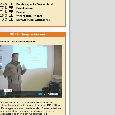
26 % EE
Bundesrepublik Deutschland
77 % EE
Brandenburg
271 % EE
Prignitz
16 % EE
Wittenberge, Prignitz
0 % EE
Bentwisch bei Wittenberge
DGS Hintergrundwissen
omobilität im Energiekontext
ergiewende braucht eine Verkehrswende und
ät ist selbstverständlich mehr als nur der PKW. Eine
toffstrategie muss sich auch an den Besonderheiten
zelnen Sektoren orientieren. Zugleich muss die
tätsstrategie auch in dem Gesamtkontext