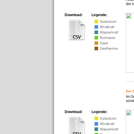
der i
Download:
Legende:
Der 
Im G
sonde
Download:
Legende: