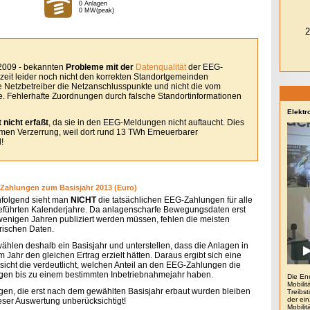
0 Anlagen
0 MW(peak)
 2009 - bekannten
Probleme mit der
Datenqualität
der EEG-
eit leider noch nicht den korrekten Standortgemeinden
le Netzbetreiber die Netzanschlusspunkte und nicht die vom
. Fehlerhafte Zuordnungen durch falsche Standortinformationen
Elektr
 nicht erfaßt
, da sie in den EEG-Meldungen nicht auftaucht. Dies
remen Verzerrung, weil dort rund 13 TWh Erneuerbarer
!
Zahlungen zum Basisjahr 2013 (Euro)
folgend sieht man
NICHT
die tatsächlichen EEG-Zahlungen für alle
eführten Kalenderjahre. Da anlagenscharfe Bewegungsdaten erst
 wenigen Jahren publiziert werden müssen, fehlen die meisten
orischen Daten.
wählen deshalb ein Basisjahr und unterstellen, dass die Anlagen in
 Jahr den gleichen Ertrag erzielt hätten. Daraus ergibt sich eine
sicht die verdeutlicht, welchen Anteil an den EEG-Zahlungen die
gen bis zu einem bestimmten Inbetriebnahmejahr haben.
Die En
Mobilit
gen, die erst nach dem gewählten Basisjahr erbaut wurden bleiben
Treibs
der ein
ieser Auswertung unberücksichtigt!
Mobili