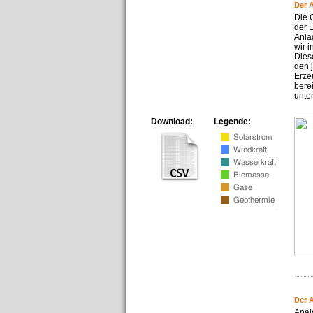
Der 
Die 
der 
Anla
wir 
Dies
den 
Erze
bere
unte
Download:
Legende:
Der 
Anal