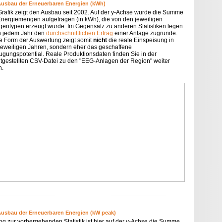
Ausbau der Erneuerbaren Energien (kWh)
Grafik zeigt den Ausbau seit 2002. Auf der y-Achse wurde die Summe
Energiemengen aufgetragen (in kWh), die von den jeweiligen
gentypen erzeugt wurde. Im Gegensatz zu anderen Statistiken legen
in jedem Jahr den
durchschnittlichen Ertrag
einer Anlage zugrunde.
e Form der Auswertung zeigt somit
nicht
die reale Einspeisung in
jeweiligen Jahren, sondern eher das geschaffene
ugungspotential. Reale Produktionsdaten finden Sie in der
itgestellten CSV-Datei zu den "EEG-Anlagen der Region" weiter
n.
Ausbau der Erneuerbaren Energien (kW peak)
og zur vorhergehenden Statistik ist hier auf der y-Achse die Summe