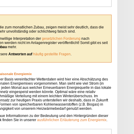
 die zum monatlichen Zubau, zeigen meist sehr deutlich, dass die
hr unvollständig oder schlichtweg falsch sind.
willige Interpretation der
gesetzlichen Forderung
nach
 werden nicht im Anlagenregister veröffentlicht! Somit gibt es seit
ubau
mehr.
unsere
Antworten auf
häufig gestellte Fragen
.
saisonale Energiemix
der Basis vereinfachter Wetterdaten wird hier eine Abschätzung des
onalen Energiemixes vorgenommen. Man sieht wie viel Strom (in
 jeden Monat aus welcher Erneuerbaren Energiequelle in das lokale
mnetz eingespeist werden könnte. Optimal wäre eine relativ
chmäßige Verteilung mit einem leichten Winterüberschuss. Im
nsatz zur heutigen Praxis unterstellen wir deshalb, dass in Zukunft
 Formen von speicherbaren Kohlenwasserstoffen (z.B. Biogas) in
ngigkeit von unserem Heizwärmebedarf genutzt werden.
ue Informationen zu der Bedeutung und den Hintergründen dieser
k finden Sie in unserer
ausführlichen Erläuterung zum Energiemix
.