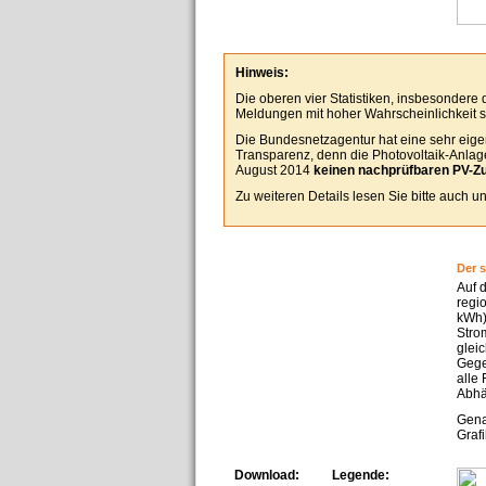
Hinweis:
Die oberen vier Statistiken, insbesondere
Meldungen mit hoher Wahrscheinlichkeit se
Die Bundesnetzagentur hat eine sehr eigen
Transparenz, denn die Photovoltaik-Anlagen
August 2014
keinen nachprüfbaren PV-Z
Zu weiteren Details lesen Sie bitte auch 
Der 
Auf 
regi
kWh)
Stro
glei
Gege
alle
Abhä
Gena
Grafi
Download:
Legende: