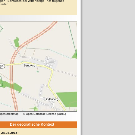
gion "Bentwisch bei Wittenberge" hat folgende
reiter:
 OpenStreetMap
—
© Open Database License (ODbL)
Der geografische Kontext
- 24.08.2015: