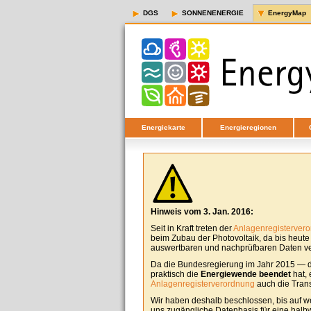
DGS
SONNENENERGIE
EnergyMap
Energiekarte
Energieregionen
Hinweis vom 3. Jan. 2016:
Seit in Kraft treten der
Anlagenregisterver
beim Zubau der Photovoltaik, da bis heut
auswertbaren und nachprüfbaren Daten ver
Da die Bundesregierung im Jahr 2015 — d
praktisch die
Energiewende beendet
hat, 
Anlagenregisterverordnung
auch die Tran
Wir haben deshalb beschlossen, bis auf w
uns zugängliche Datenbasis für eine halbw