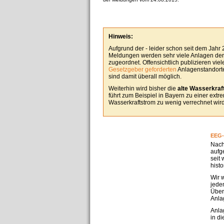
Hinweis:
Aufgrund der - leider schon seit dem Jahr
Meldungen werden sehr viele Anlagen derz
zugeordnet. Offensichtlich publizieren vie
Gesetzgeber geforderten
Anlagenstandorte
sind damit überall möglich.
Weiterhin wird bisher die
alte Wasserkraft
führt zum Beispiel in Bayern zu einer ext
Wasserkraftstrom zu wenig verrechnet wird
EEG-
Nach
aufg
seit
hist
Wir 
jedem
Über
Anla
Anla
in d