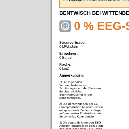
BENTWISCH BEI WITTENB
0 % EEG-
Stromverbrauch:
0 MWh/Jahr
Einwohner:
0 Bürger
Fläche:
0 km2
Anmerkungen:
1) Die regionalen
Verbrauchsdaten sind
Schätzungen auf der Basis des
durchschnittlichen
Stromverbrauches in der
Bundesrepublik.
2) Die Berechnungen der EE-
Stromproduktion basieren, sofern
entsprechende Zahlen vorliegen,
auf den realen Produktionsdaten
für ein volles Kalenderjahr.
3) Die zugrundeliegenden EEG-
Anlagen entsprechen dem Stand
der Meldungen vom 24.08.2015.