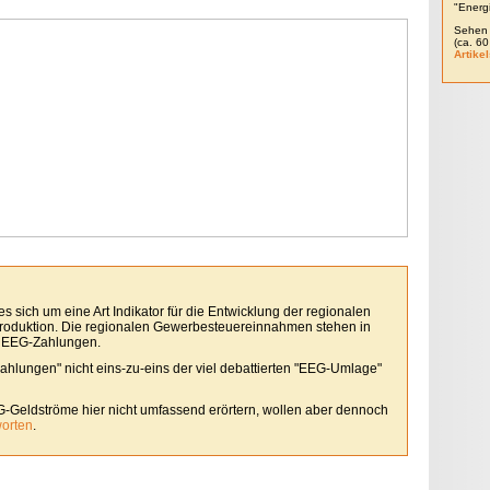
"Energ
Sehen 
(ca. 6
Artikel
 sich um eine Art Indikator für die Entwicklung der regionalen
roduktion. Die regionalen Gewerbesteuereinnahmen stehen in
 EEG-Zahlungen.
Zahlungen" nicht eins-zu-eins der viel debattierten "EEG-Umlage"
G-Geldströme hier nicht umfassend erörtern, wollen aber dennoch
worten
.