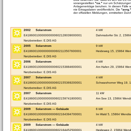
vorangestellten
"ca."
nur um Schätzungen 
Anlagenerträge beruhen. In diesen Fälle 
nie Ertragsdaten veröffentlicht. Die
"avrg.
der offiziellen Meldungen, ermittelten Durc
2002
Solarstrom
4 kW
E41860010000000000602128039000001
Dahmsdorfer Str. 2, 1586
Netzbetreiber: E.DIS AG
2005
Solarstrom
9 kW
E41860010000000000602113507600001
Heideweg 15, 15864 Wend
Netzbetreiber: E.DIS AG
2006
Solarstrom
4 kW
E41860010000000000602153884600001
Am Hafen 29, 15864 Wend
Netzbetreiber: E.DIS AG
2007
Solarstrom
4 kW
E41860010000000000602155369200001
Schwarzhorner Weg 19, 1
Netzbetreiber: E.DIS AG
2007
Solarstrom
11 kW
E41860010000000000602159741800001
Am See 13, 15864 Wendi
Netzbetreiber: E.DIS AG
2009
Solarstrom — Gebäude
6 kW
E41860010000000000602164394700001
Im Wald 5, 15864 Wendis
Netzbetreiber: E.DIS AG
2009
Solarstrom — Gebäude
4 kW
E41860010000000000602164452500001
Heideweg 2, 15864 Wendi