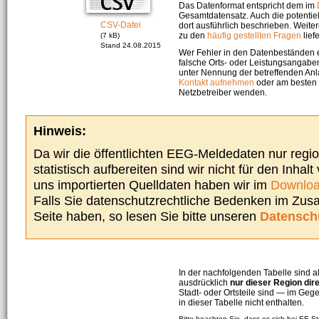
Das Datenformat entspricht dem im
Gesamtdatensatz. Auch die potenti
CSV-Datei
dort ausführlich beschrieben. Weite
zu den
häufig gestellten Fragen
liefe
(7 kB)
Stand 24.08.2015
Wer Fehler in den Datenbeständen e
falsche Orts- oder Leistungsangaben
unter Nennung der betreffenden A
Kontakt aufnehmen
oder am besten s
Netzbetreiber wenden.
Hinweis:
Da wir die öffentlichten EEG-Meldedaten nur regi
statistisch aufbereiten sind wir nicht für den Inhalt
uns importierten Quelldaten haben wir im
Downloa
Falls Sie datenschutzrechtliche Bedenken im Zu
Seite haben, so lesen Sie bitte unseren
Datensch
In der nachfolgenden Tabelle sind a
ausdrücklich
nur dieser Region dir
Stadt- oder Ortsteile sind — im G
in dieser Tabelle nicht enthalten.
Bitte beachten Sie, dass es sich bei EE-