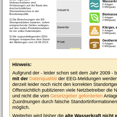
Wasserkr
Verbrauchsdaten sind
0 Anlagen
Schätzungen auf der Basis des
0 MW(peak)
durchschnittlichen
Stromverbrauches in der
Bundesrepublik.
Biomass
0 Anlagen
2) Die Berechnungen der EE-
0 MW(peak)
Stromproduktion basieren, sofern
entsprechende Zahlen vorliegen,
Klärgas, 
auf den realen Produktionsdaten
0 Anlagen
für ein volles Kalenderjahr.
0 MW(peak)
3) Die zugrundeliegenden EEG-
Anlagen entsprechen dem Stand
Geotherm
der Meldungen vom 24.08.2015.
0 Anlagen
0 MW(peak)
Hinweis:
Aufgrund der - leider schon seit dem Jahr 2009 -
mit der
Datenqualität
der EEG-Meldungen werden 
derzeit leider noch nicht den korrekten Standort
Offensichtlich publizieren viele Netzbetreiber die
und nicht die vom
Gesetzgeber geforderten
Anlage
Zuordnungen durch falsche Standortinformationen 
möglich.
Weiterhin wird bisher die
alte Wasserkraft nicht 