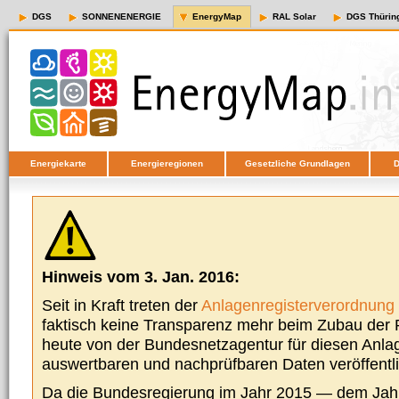
DGS
SONNENENERGIE
EnergyMap
RAL Solar
DGS Thürin
Energiekarte
Energieregionen
Gesetzliche Grundlagen
D
Hinweis vom 3. Jan. 2016:
Seit in Kraft treten der
Anlagenregisterverordnung
faktisch keine Transparenz mehr beim Zubau der P
heute von der Bundesnetzagentur für diesen Anla
auswertbaren und nachprüfbaren Daten veröffentl
Da die Bundesregierung im Jahr 2015 — dem Jah