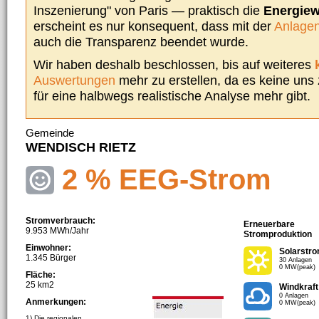
Inszenierung" von Paris — praktisch die
Energie
erscheint es nur konsequent, dass mit der
Anlagen
auch die Transparenz beendet wurde.
Wir haben deshalb beschlossen, bis auf weiteres
Auswertungen
mehr zu erstellen, da es keine uns
für eine halbwegs realistische Analyse mehr gibt.
Gemeinde
WENDISCH RIETZ
2 % EEG-Strom
Stromverbrauch:
Erneuerbare
9.953 MWh/Jahr
Stromproduktion
Einwohner:
Solarstr
1.345 Bürger
30 Anlagen
0 MW(peak)
Fläche:
25 km2
Windkraft
0 Anlagen
Anmerkungen:
0 MW(peak)
1) Die regionalen