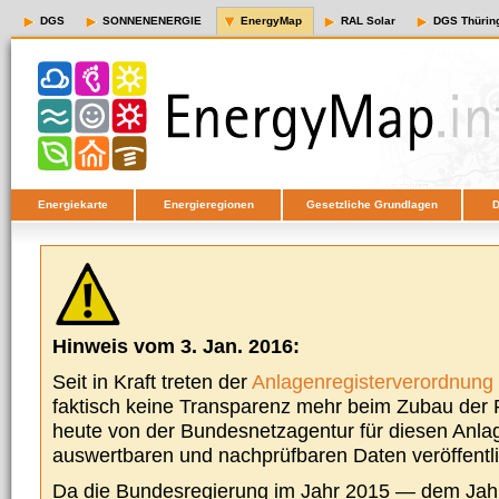
DGS
SONNENENERGIE
EnergyMap
RAL Solar
DGS Thürin
Energiekarte
Energieregionen
Gesetzliche Grundlagen
D
Hinweis vom 3. Jan. 2016:
Seit in Kraft treten der
Anlagenregisterverordnung
faktisch keine Transparenz mehr beim Zubau der P
heute von der Bundesnetzagentur für diesen Anla
auswertbaren und nachprüfbaren Daten veröffentl
Da die Bundesregierung im Jahr 2015 — dem Jah