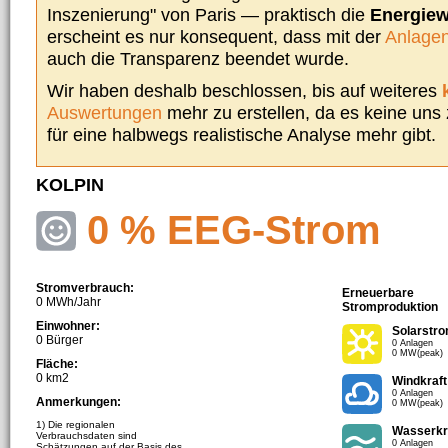
Inszenierung" von Paris — praktisch die
Energie
erscheint es nur konsequent, dass mit der
Anlagen
auch die Transparenz beendet wurde.
Wir haben deshalb beschlossen, bis auf weiteres
Auswertungen
mehr zu erstellen, da es keine uns
für eine halbwegs realistische Analyse mehr gibt.
KOLPIN
0 % EEG-Strom
Stromverbrauch:
Erneuerbare
0 MWh/Jahr
Stromproduktion
Einwohner:
Solarstr
0 Bürger
0 Anlagen
0 MW(peak)
Fläche:
0 km2
Windkraft
0 Anlagen
Anmerkungen:
0 MW(peak)
1) Die regionalen
Wasserkr
Verbrauchsdaten sind
0 Anlagen
Schätzungen auf der Basis des