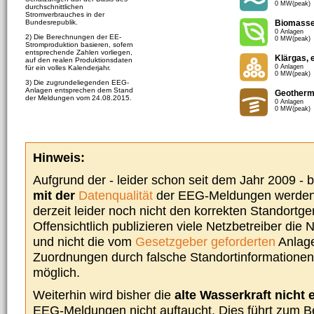
0 MW(peak)
durchschnittlichen
Stromverbrauches in der
Bundesrepublik.
Biomass
0 Anlagen
2) Die Berechnungen der EE-
0 MW(peak)
Stromproduktion basieren, sofern
entsprechende Zahlen vorliegen,
Klärgas, 
auf den realen Produktionsdaten
0 Anlagen
für ein volles Kalenderjahr.
0 MW(peak)
3) Die zugrundeliegenden EEG-
Anlagen entsprechen dem Stand
Geotherm
der Meldungen vom 24.08.2015.
0 Anlagen
0 MW(peak)
Hinweis:
Aufgrund der - leider schon seit dem Jahr 2009 -
mit der
Datenqualität
der EEG-Meldungen werden 
derzeit leider noch nicht den korrekten Standort
Offensichtlich publizieren viele Netzbetreiber die
und nicht die vom
Gesetzgeber geforderten
Anlage
Zuordnungen durch falsche Standortinformationen 
möglich.
Weiterhin wird bisher die
alte Wasserkraft nicht 
EEG-Meldungen nicht auftaucht. Dies führt zum Be