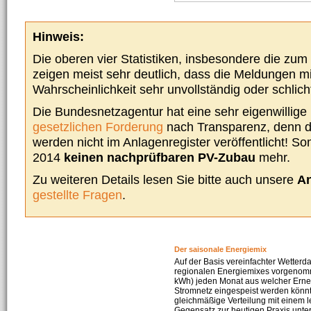
Hinweis:
Die oberen vier Statistiken, insbesondere die zu
zeigen meist sehr deutlich, dass die Meldungen m
Wahrscheinlichkeit sehr unvollständig oder schlich
Die Bundesnetzagentur hat eine sehr eigenwillige I
gesetzlichen Forderung
nach Transparenz, denn d
werden nicht im Anlagenregister veröffentlicht! Som
2014
keinen nachprüfbaren PV-Zubau
mehr.
Zu weiteren Details lesen Sie bitte auch unsere
An
gestellte Fragen
.
Der saisonale Energiemix
Auf der Basis vereinfachter Wetterd
regionalen Energiemixes vorgenomme
kWh) jeden Monat aus welcher Erneu
Stromnetz eingespeist werden könnte
gleichmäßige Verteilung mit einem l
Gegensatz zur heutigen Praxis unters