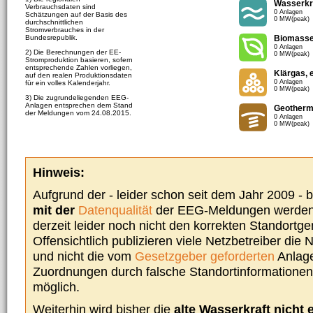
Wasserkr
Verbrauchsdaten sind
0 Anlagen
Schätzungen auf der Basis des
0 MW(peak)
durchschnittlichen
Stromverbrauches in der
Bundesrepublik.
Biomass
0 Anlagen
2) Die Berechnungen der EE-
0 MW(peak)
Stromproduktion basieren, sofern
entsprechende Zahlen vorliegen,
Klärgas, 
auf den realen Produktionsdaten
0 Anlagen
für ein volles Kalenderjahr.
0 MW(peak)
3) Die zugrundeliegenden EEG-
Anlagen entsprechen dem Stand
Geotherm
der Meldungen vom 24.08.2015.
0 Anlagen
0 MW(peak)
Hinweis:
Aufgrund der - leider schon seit dem Jahr 2009 -
mit der
Datenqualität
der EEG-Meldungen werden 
derzeit leider noch nicht den korrekten Standort
Offensichtlich publizieren viele Netzbetreiber die
und nicht die vom
Gesetzgeber geforderten
Anlage
Zuordnungen durch falsche Standortinformationen 
möglich.
Weiterhin wird bisher die
alte Wasserkraft nicht 