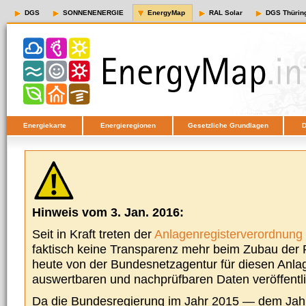
DGS
SONNENENERGIE
EnergyMap
RAL Solar
DGS Thürin
Energiekarte
Energieregionen
Gesetzliche Grundlagen
D
Hinweis vom 3. Jan. 2016:
Seit in Kraft treten der
Anlagenregisterverordnung
faktisch keine Transparenz mehr beim Zubau der P
heute von der Bundesnetzagentur für diesen Anla
auswertbaren und nachprüfbaren Daten veröffentl
Da die Bundesregierung im Jahr 2015 — dem Jah