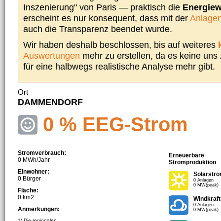
Inszenierung" von Paris — praktisch die
Energie
erscheint es nur konsequent, dass mit der
Anlagen
auch die Transparenz beendet wurde.
Wir haben deshalb beschlossen, bis auf weiteres
Auswertungen
mehr zu erstellen, da es keine uns
für eine halbwegs realistische Analyse mehr gibt.
Ort
DAMMENDORF
0 % EEG-Strom
Stromverbrauch:
Erneuerbare
0 MWh/Jahr
Stromproduktion
Einwohner:
Solarstr
0 Bürger
0 Anlagen
0 MW(peak)
Fläche:
0 km2
Windkraft
0 Anlagen
Anmerkungen:
0 MW(peak)
1) Die regionalen