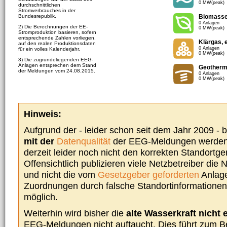
0 MW(peak)
durchschnittlichen
Stromverbrauches in der
Bundesrepublik.
Biomass
0 Anlagen
2) Die Berechnungen der EE-
0 MW(peak)
Stromproduktion basieren, sofern
entsprechende Zahlen vorliegen,
Klärgas, 
auf den realen Produktionsdaten
0 Anlagen
für ein volles Kalenderjahr.
0 MW(peak)
3) Die zugrundeliegenden EEG-
Anlagen entsprechen dem Stand
Geotherm
der Meldungen vom 24.08.2015.
0 Anlagen
0 MW(peak)
Hinweis:
Aufgrund der - leider schon seit dem Jahr 2009 -
mit der
Datenqualität
der EEG-Meldungen werden 
derzeit leider noch nicht den korrekten Standort
Offensichtlich publizieren viele Netzbetreiber die
und nicht die vom
Gesetzgeber geforderten
Anlage
Zuordnungen durch falsche Standortinformationen 
möglich.
Weiterhin wird bisher die
alte Wasserkraft nicht 
EEG-Meldungen nicht auftaucht. Dies führt zum Be