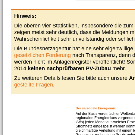
Hinweis:
Die oberen vier Statistiken, insbesondere die zu
zeigen meist sehr deutlich, dass die Meldungen m
Wahrscheinlichkeit sehr unvollständig oder schlich
Die Bundesnetzagentur hat eine sehr eigenwillige I
gesetzlichen Forderung
nach Transparenz, denn d
werden nicht im Anlagenregister veröffentlicht! Som
2014
keinen nachprüfbaren PV-Zubau
mehr.
Zu weiteren Details lesen Sie bitte auch unsere
An
gestellte Fragen
.
Der saisonale Energiemix
Auf der Basis vereinfachter Wetterd
regionalen Energiemixes vorgenomme
kWh) jeden Monat aus welcher Erneu
Stromnetz eingespeist werden könnte
gleichmäßige Verteilung mit einem l
Gegensatz zur heutigen Praxis unters