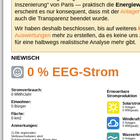
Inszenierung" von Paris — praktisch die
Energie
erscheint es nur konsequent, dass mit der
Anlagen
auch die Transparenz beendet wurde.
Wir haben deshalb beschlossen, bis auf weiteres
Auswertungen
mehr zu erstellen, da es keine uns
für eine halbwegs realistische Analyse mehr gibt.
NIEWISCH
0 % EEG-Strom
Stromverbrauch:
Erneuerbare
0 MWh/Jahr
Stromproduktion
Einwohner:
Solarstr
0 Bürger
0 Anlagen
0 MW(peak)
Fläche:
0 km2
Windkraft
0 Anlagen
Anmerkungen:
0 MW(peak)
1) Die regionalen
Wasserkr
Verbrauchsdaten sind
0 Anlagen
Schätzungen auf der Basis des