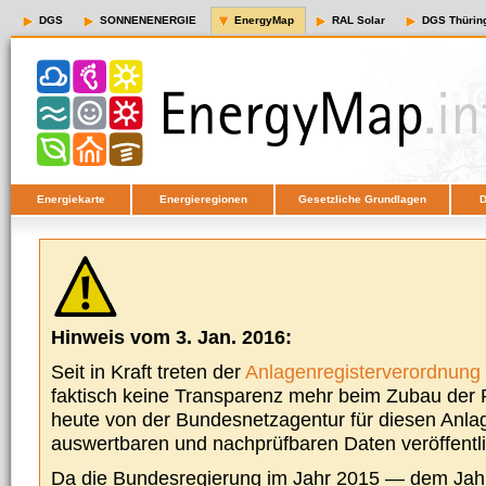
DGS
SONNENENERGIE
EnergyMap
RAL Solar
DGS Thürin
Energiekarte
Energieregionen
Gesetzliche Grundlagen
D
Hinweis vom 3. Jan. 2016:
Seit in Kraft treten der
Anlagenregisterverordnung
faktisch keine Transparenz mehr beim Zubau der P
heute von der Bundesnetzagentur für diesen Anla
auswertbaren und nachprüfbaren Daten veröffentl
Da die Bundesregierung im Jahr 2015 — dem Jah