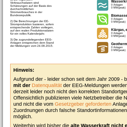
Wasserkr
Verbrauchsdaten sind
0 Anlagen
Schätzungen auf der Basis des
0 MW(peak)
durchschnittlichen
Stromverbrauches in der
Bundesrepublik.
Biomass
0 Anlagen
2) Die Berechnungen der EE-
0 MW(peak)
Stromproduktion basieren, sofern
entsprechende Zahlen vorliegen,
Klärgas, 
auf den realen Produktionsdaten
0 Anlagen
für ein volles Kalenderjahr.
0 MW(peak)
3) Die zugrundeliegenden EEG-
Anlagen entsprechen dem Stand
Geotherm
der Meldungen vom 24.08.2015.
0 Anlagen
0 MW(peak)
Hinweis:
Aufgrund der - leider schon seit dem Jahr 2009 -
mit der
Datenqualität
der EEG-Meldungen werden 
derzeit leider noch nicht den korrekten Standort
Offensichtlich publizieren viele Netzbetreiber die
und nicht die vom
Gesetzgeber geforderten
Anlage
Zuordnungen durch falsche Standortinformationen 
möglich.
Weiterhin wird bisher die
alte Wasserkraft nicht 