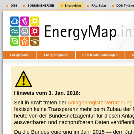
DGS
SONNENENERGIE
EnergyMap
RAL Solar
DGS Thürin
Energiekarte
Energieregionen
Gesetzliche Grundlagen
D
Hinweis vom 3. Jan. 2016:
Seit in Kraft treten der
Anlagenregisterverordnung
faktisch keine Transparenz mehr beim Zubau der P
heute von der Bundesnetzagentur für diesen Anla
auswertbaren und nachprüfbaren Daten veröffentl
Da die Bundesregierung im Jahr 2015 — dem Jah