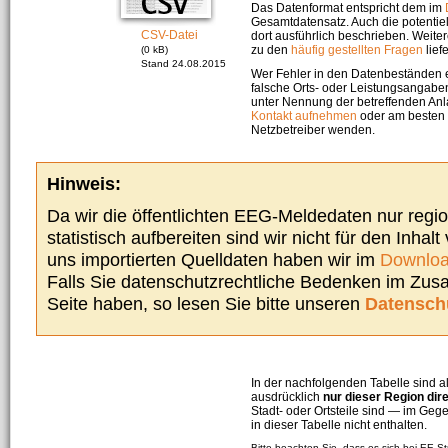
Das Datenformat entspricht dem im
Gesamtdatensatz. Auch die potenti
CSV-Datei
dort ausführlich beschrieben. Weite
zu den
häufig gestellten Fragen
liefe
(0 kB)
Stand 24.08.2015
Wer Fehler in den Datenbeständen e
falsche Orts- oder Leistungsangaben
unter Nennung der betreffenden A
Kontakt aufnehmen
oder am besten s
Netzbetreiber wenden.
Hinweis:
Da wir die öffentlichten EEG-Meldedaten nur regi
statistisch aufbereiten sind wir nicht für den Inhalt
uns importierten Quelldaten haben wir im
Downloa
Falls Sie datenschutzrechtliche Bedenken im Zu
Seite haben, so lesen Sie bitte unseren
Datensch
In der nachfolgenden Tabelle sind a
ausdrücklich
nur dieser Region dir
Stadt- oder Ortsteile sind — im G
in dieser Tabelle nicht enthalten.
Bitte beachten Sie, dass es sich bei EE-