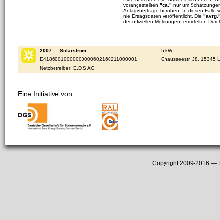
vorangestellten
"ca."
nur um Schätzungen 
Anlagenerträge beruhen. In diesen Fälle 
nie Ertragsdaten veröffentlicht. Die
"avrg.
der offiziellen Meldungen, ermittelten Durc
2007
Solarstrom
5 kW
E41860010000000000602160211000001
Chausseestr. 28, 15345 
Netzbetreiber: E.DIS AG
Eine Initiative von:
Copyright 2009-2016 —