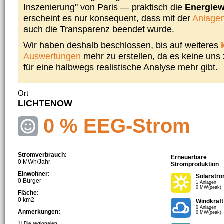
Inszenierung" von Paris — praktisch die
Energie
erscheint es nur konsequent, dass mit der
Anlagen
auch die Transparenz beendet wurde.
Wir haben deshalb beschlossen, bis auf weiteres
Auswertungen
mehr zu erstellen, da es keine uns
für eine halbwegs realistische Analyse mehr gibt.
Ort
LICHTENOW
0 % EEG-Strom
Stromverbrauch:
Erneuerbare
0 MWh/Jahr
Stromproduktion
Einwohner:
Solarstr
0 Bürger
1 Anlagen
0 MW(peak)
Fläche:
0 km2
Windkraft
0 Anlagen
Anmerkungen:
0 MW(peak)
1) Die regionalen