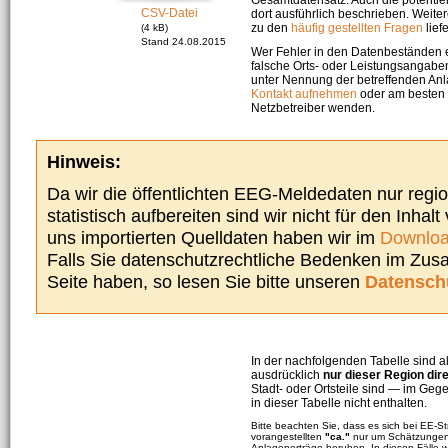
CSV-Datei
dort ausführlich beschrieben. Weite
zu den
häufig gestellten Fragen
liefe
(4 kB)
Stand 24.08.2015
Wer Fehler in den Datenbeständen e
falsche Orts- oder Leistungsangaben
unter Nennung der betreffenden A
Kontakt aufnehmen
oder am besten s
Netzbetreiber wenden.
Hinweis:
Da wir die öffentlichten EEG-Meldedaten nur regi
statistisch aufbereiten sind wir nicht für den Inhalt
uns importierten Quelldaten haben wir im
Downloa
Falls Sie datenschutzrechtliche Bedenken im Zu
Seite haben, so lesen Sie bitte unseren
Datensch
In der nachfolgenden Tabelle sind a
ausdrücklich
nur dieser Region dir
Stadt- oder Ortsteile sind — im G
in dieser Tabelle nicht enthalten.
Bitte beachten Sie, dass es sich bei EE-
vorangestellten
"ca."
nur um Schätzungen 
Anlagenerträge beruhen. In diesen Fälle 