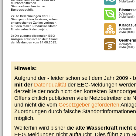
0 MW(peak)
durchschnittlichen
Stromverbrauches in der
Bundesrepublik.
Biomass
0 Anlagen
2) Die Berechnungen der EE-
0 MW(peak)
Stromproduktion basieren, sofern
entsprechende Zahlen vorliegen,
Klärgas, 
auf den realen Produktionsdaten
0 Anlagen
für ein volles Kalenderjahr.
0 MW(peak)
3) Die zugrundeliegenden EEG-
Anlagen entsprechen dem Stand
Geotherm
der Meldungen vom 24.08.2015.
0 Anlagen
0 MW(peak)
Hinweis:
Aufgrund der - leider schon seit dem Jahr 2009 -
mit der
Datenqualität
der EEG-Meldungen werden 
derzeit leider noch nicht den korrekten Standort
Offensichtlich publizieren viele Netzbetreiber die
und nicht die vom
Gesetzgeber geforderten
Anlage
Zuordnungen durch falsche Standortinformationen 
möglich.
Weiterhin wird bisher die
alte Wasserkraft nicht 
EEG-Meldungen nicht auftaucht. Dies führt zum Be