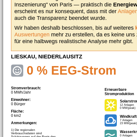
Inszenierung" von Paris — praktisch die
Energie
erscheint es nur konsequent, dass mit der
Anlagen
auch die Transparenz beendet wurde.
Wir haben deshalb beschlossen, bis auf weiteres
Auswertungen
mehr zu erstellen, da es keine uns
für eine halbwegs realistische Analyse mehr gibt.
LIESKAU, NIEDERLAUSITZ
0 % EEG-Strom
Stromverbrauch:
Erneuerbare
0 MWh/Jahr
Stromproduktion
Einwohner:
Solarstr
0 Bürger
12 Anlagen
0 MW(peak)
Fläche:
0 km2
Windkraft
7 Anlagen
Anmerkungen:
23 MW(peak)
1) Die regionalen
Wasserkr
Verbrauchsdaten sind
0 Anlagen
Schätzungen auf der Basis des