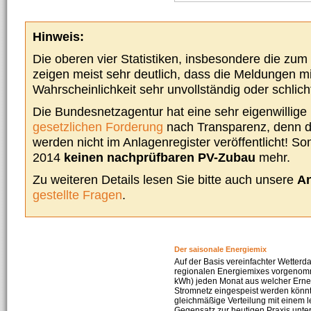
Hinweis:
Die oberen vier Statistiken, insbesondere die zu
zeigen meist sehr deutlich, dass die Meldungen m
Wahrscheinlichkeit sehr unvollständig oder schlich
Die Bundesnetzagentur hat eine sehr eigenwillige I
gesetzlichen Forderung
nach Transparenz, denn d
werden nicht im Anlagenregister veröffentlicht! Som
2014
keinen nachprüfbaren PV-Zubau
mehr.
Zu weiteren Details lesen Sie bitte auch unsere
An
gestellte Fragen
.
Der saisonale Energiemix
Auf der Basis vereinfachter Wetterd
regionalen Energiemixes vorgenomme
kWh) jeden Monat aus welcher Erneu
Stromnetz eingespeist werden könnte
gleichmäßige Verteilung mit einem l
Gegensatz zur heutigen Praxis unters