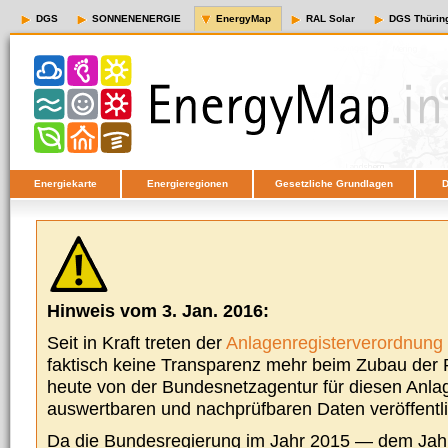
DGS
SONNENENERGIE
EnergyMap
RAL Solar
DGS Thürin
Energiekarte
Energieregionen
Gesetzliche Grundlagen
D
Hinweis vom 3. Jan. 2016:
Seit in Kraft treten der
Anlagenregisterverordnung
faktisch keine Transparenz mehr beim Zubau der P
heute von der Bundesnetzagentur für diesen Anla
auswertbaren und nachprüfbaren Daten veröffentl
Da die Bundesregierung im Jahr 2015 — dem Jah