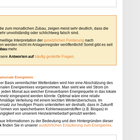
 die zum monatlichen Zubau, zeigen meist sehr deutlich, dass die
hr unvollständig oder schlichtweg falsch sind.
willige Interpretation der
gesetzlichen Forderung
nach
 werden nicht im Anlagenregister veröffentlicht! Somit gibt es seit
ubau
mehr.
unsere
Antworten auf
häufig gestellte Fragen
.
saisonale Energiemix
der Basis vereinfachter Wetterdaten wird hier eine Abschätzung des
onalen Energiemixes vorgenommen. Man sieht wie viel Strom (in
 jeden Monat aus welcher Erneuerbaren Energiequelle in das lokale
mnetz eingespeist werden könnte. Optimal wäre eine relativ
chmäßige Verteilung mit einem leichten Winterüberschuss. Im
nsatz zur heutigen Praxis unterstellen wir deshalb, dass in Zukunft
 Formen von speicherbaren Kohlenwasserstoffen (z.B. Biogas) in
ngigkeit von unserem Heizwärmebedarf genutzt werden.
ue Informationen zu der Bedeutung und den Hintergründen dieser
k finden Sie in unserer
ausführlichen Erläuterung zum Energiemix
.