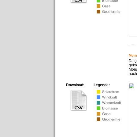
Mona
Da g
geko
Mona
nach
Download:
Legende: