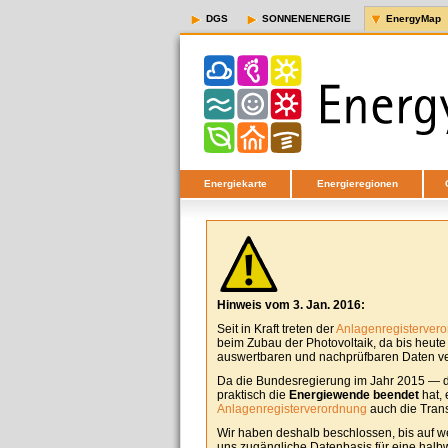
DGS
SONNENENERGIE
EnergyMap
Energiekarte
Energieregionen
Hinweis vom 3. Jan. 2016:
Seit in Kraft treten der
Anlagenregisterver
beim Zubau der Photovoltaik, da bis heut
auswertbaren und nachprüfbaren Daten ver
Da die Bundesregierung im Jahr 2015 — d
praktisch die
Energiewende beendet
hat, 
Anlagenregisterverordnung
auch die Tran
Wir haben deshalb beschlossen, bis auf w
uns zugängliche Datenbasis für eine halbw