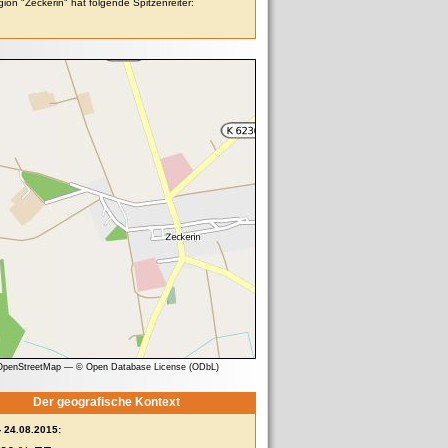
ion "Zeckerin" hat folgende Spitzenreiter:
 OpenStreetMap
—
© Open Database License (ODbL)
Der geografische Kontext
- 24.08.2015: