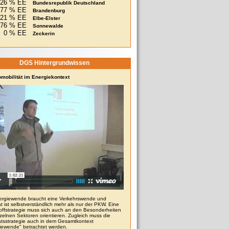
26 % EE
Bundesrepublik Deutschland
77 % EE
Brandenburg
121 % EE
Elbe-Elster
76 % EE
Sonnewalde
0 % EE
Zeckerin
DGS Hintergrundwissen
omobilität im Energiekontext
ergiewende braucht eine Verkehrswende und
ät ist selbstverständlich mehr als nur der PKW. Eine
toffstrategie muss sich auch an den Besonderheiten
zelnen Sektoren orientieren. Zugleich muss die
tätsstrategie auch in dem Gesamtkontext
iewende" betrachtet werden.