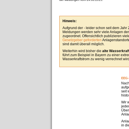
Hinweis:
Aufgrund der - leider schon seit dem Jahr
Meldungen werden sehr viele Anlagen derz
zugeordnet. Offensichtlich publizieren vie
Gesetzgeber geforderten
Anlagenstandorte
sind damit überall möglich.
Weiterhin wird bisher die
alte Wasserkraft
führt zum Beispiel in Bayern zu einer ext
Wasserkraftstrom zu wenig verrechnet wird
EEG-
Nach
aufg
seit
hist
Wir 
jedem
Über
Anla
Anla
in d