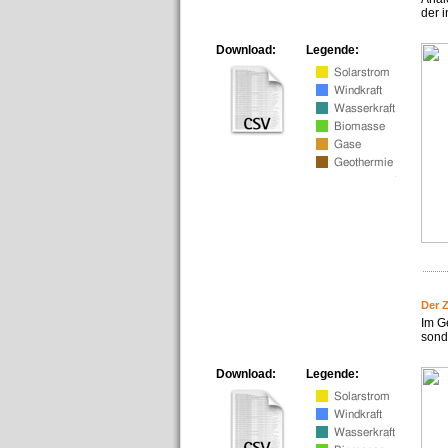
der i
Download:
Legende:
Der 
Im G
sonde
Download:
Legende: