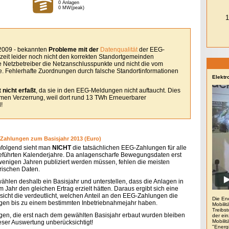
0 Anlagen
0 MW(peak)
 2009 - bekannten
Probleme mit der
Datenqualität
der EEG-
eit leider noch nicht den korrekten Standortgemeinden
le Netzbetreiber die Netzanschlusspunkte und nicht die vom
. Fehlerhafte Zuordnungen durch falsche Standortinformationen
Elektr
 nicht erfaßt
, da sie in den EEG-Meldungen nicht auftaucht. Dies
remen Verzerrung, weil dort rund 13 TWh Erneuerbarer
!
Zahlungen zum Basisjahr 2013 (Euro)
folgend sieht man
NICHT
die tatsächlichen EEG-Zahlungen für alle
eführten Kalenderjahre. Da anlagenscharfe Bewegungsdaten erst
 wenigen Jahren publiziert werden müssen, fehlen die meisten
orischen Daten.
wählen deshalb ein Basisjahr und unterstellen, dass die Anlagen in
 Jahr den gleichen Ertrag erzielt hätten. Daraus ergibt sich eine
sicht die verdeutlicht, welchen Anteil an den EEG-Zahlungen die
Die En
gen bis zu einem bestimmten Inbetriebnahmejahr haben.
Mobilit
Treibs
gen, die erst nach dem gewählten Basisjahr erbaut wurden bleiben
der ein
Mobili
ieser Auswertung unberücksichtigt!
"Energ