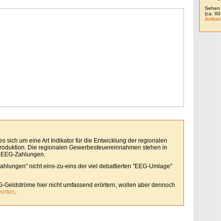
Sehen 
(ca. 6
Artikel
 sich um eine Art Indikator für die Entwicklung der regionalen
roduktion. Die regionalen Gewerbesteuereinnahmen stehen in
 EEG-Zahlungen.
Zahlungen" nicht eins-zu-eins der viel debattierten "EEG-Umlage"
G-Geldströme hier nicht umfassend erörtern, wollen aber dennoch
worten
.