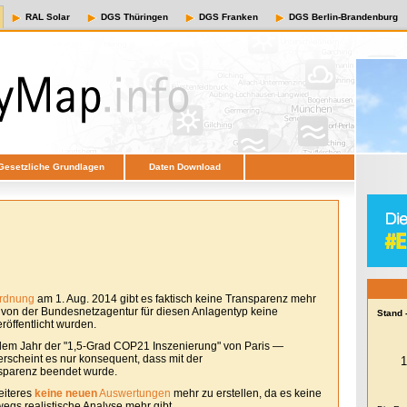
RAL Solar
DGS Thüringen
DGS Franken
DGS Berlin-Brandenburg
Gesetzliche Grundlagen
Daten Download
ordnung
am 1. Aug. 2014 gibt es faktisch keine Transparenz mehr
e von der Bundesnetzagentur für diesen Anlagentyp keine
Stand 
öffentlicht wurden.
em Jahr der "1,5-Grad COP21 Inszenierung" von Paris —
erscheint es nur konsequent, dass mit der
sparenz beendet wurde.
eiteres
keine neuen
Auswertungen
mehr zu erstellen, da es keine
egs realistische Analyse mehr gibt.