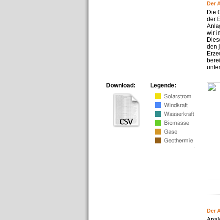
Der 
Die 
der 
Anla
wir 
Dies
den 
Erze
bere
unte
Download:
Legende:
Der 
Anal