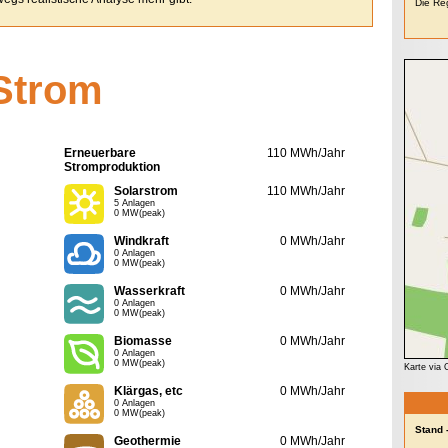
Die Reg
Strom
Erneuerbare
110 MWh/Jahr
Stromproduktion
Solarstrom
110 MWh/Jahr
5 Anlagen
0 MW(peak)
Windkraft
0 MWh/Jahr
0 Anlagen
0 MW(peak)
Wasserkraft
0 MWh/Jahr
0 Anlagen
0 MW(peak)
Biomasse
0 MWh/Jahr
0 Anlagen
0 MW(peak)
Karte via
Klärgas, etc
0 MWh/Jahr
0 Anlagen
0 MW(peak)
Stand 
Geothermie
0 MWh/Jahr