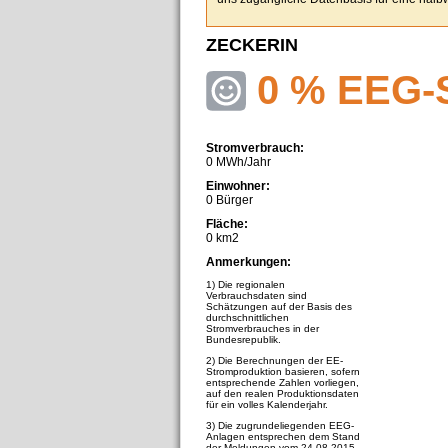
ZECKERIN
0 % EEG-
Stromverbrauch:
0 MWh/Jahr
Einwohner:
0 Bürger
Fläche:
0 km2
Anmerkungen:
1) Die regionalen
Verbrauchsdaten sind
Schätzungen auf der Basis des
durchschnittlichen
Stromverbrauches in der
Bundesrepublik.
2) Die Berechnungen der EE-
Stromproduktion basieren, sofern
entsprechende Zahlen vorliegen,
auf den realen Produktionsdaten
für ein volles Kalenderjahr.
3) Die zugrundeliegenden EEG-
Anlagen entsprechen dem Stand
der Meldungen vom 24.08.2015.