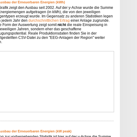
Ausbau der Erneuerbaren Energien (kWh)
Grafik zeigt den Ausbau seit 2002. Auf der y-Achse wurde die Summe
Energiemengen aufgetragen (in kWh), die von den jeweiligen
gentypen erzeugt wurde. Im Gegensatz zu anderen Statistiken legen
in jedem Jahr den
durchschnittlichen Ertrag
einer Anlage zugrunde.
e Form der Auswertung zeigt somit
nicht
die reale Einspeisung in
jeweiligen Jahren, sondern eher das geschaffene
ugungspotential. Reale Produktionsdaten finden Sie in der
itgestellten CSV-Datei zu den "EEG-Anlagen der Region" weiter
n.
Ausbau der Erneuerbaren Energien (kW peak)
og zur vorhergehenden Statistik ist hier auf der y-Achse die Summe