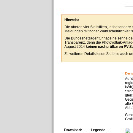
Hinweis:
Die oberen vier Statistiken, insbesondere
Meldungen mit hoher Wahrscheinlichkeit se
Die Bundesnetzagentur hat eine sehr eigen
Transparenz, denn die Photovoltaik-Anlagen
August 2014
keinen nachprüfbaren PV-Z
Zu weiteren Details lesen Sie bitte auch 
Der 
Auf 
regi
kWh)
Stro
glei
Gege
alle
Abhä
Gena
Grafi
Download:
Legende: