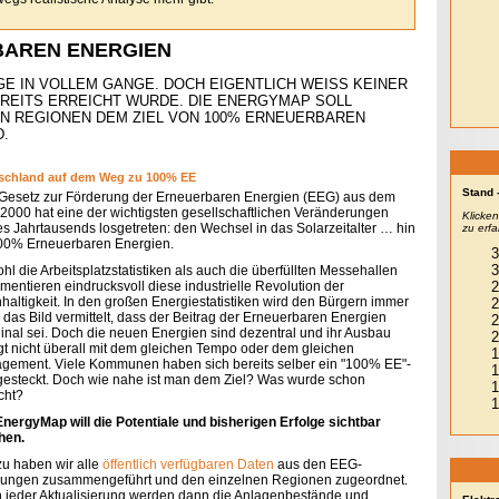
BAREN ENERGIEN
E IN VOLLEM GANGE. DOCH EIGENTLICH WEISS KEINER
REITS ERREICHT WURDE. DIE ENERGYMAP SOLL
NEN REGIONEN DEM ZIEL VON 100% ERNEUERBAREN
.
schland auf dem Weg zu 100% EE
Stand 
Gesetz zur Förderung der Erneuerbaren Energien (EEG) aus dem
 2000 hat eine der wichtigsten gesellschaftlichen Veränderungen
Klicke
es Jahrtausends losgetreten: den Wechsel in das Solarzeitalter … hin
zu erf
00% Erneuerbaren Energien.
hl die Arbeitsplatzstatistiken als auch die überfüllten Messehallen
mentieren eindrucksvoll diese industrielle Revolution der
haltigkeit. In den großen Energiestatistiken wird den Bürgern immer
 das Bild vermittelt, dass der Beitrag der Erneuerbaren Energien
inal sei. Doch die neuen Energien sind dezentral und ihr Ausbau
lgt nicht überall mit dem gleichen Tempo oder dem gleichen
gement. Viele Kommunen haben sich bereits selber ein "100% EE"-
 gesteckt. Doch wie nahe ist man dem Ziel? Was wurde schon
cht?
EnergyMap will die Potentiale und bisherigen Erfolge sichtbar
hen.
zu haben wir alle
öffentlich verfügbaren Daten
aus den EEG-
ungen zusammengeführt und den einzelnen Regionen zugeordnet.
 jeder Aktualisierung werden dann die Anlagenbestände und