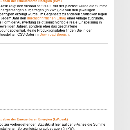
Ausbau der Erneuerbaren Energien (kWh)
Grafik zeigt den Ausbau seit 2002. Auf der y-Achse wurde die Summe
Energiemengen aufgetragen (in kWh), die von den jeweiligen
gentypen erzeugt wurde. Im Gegensatz zu anderen Statistiken legen
in jedem Jahr den
durchschnittlichen Ertrag
einer Anlage zugrunde.
e Form der Auswertung zeigt somit
nicht
die reale Einspeisung in
jeweiligen Jahren, sondern eher das geschaffene
ugungspotential. Reale Produktionsdaten finden Sie in der
itgestellten CSV-Datei im
Download Bereich
.
Ausbau der Erneuerbaren Energien (kW peak)
og zur vorhergehenden Statistik ist hier auf der y-Achse die Summe
nstallierten Spitzenleistung aufgetragen (in kW).