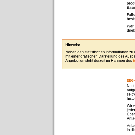
prod
Basi
Fall
best
Wer 
dire
Hinweis:
Neben den statistischen Informationen zu
mit einer grafischen Darstellung des Aus
Angebot entsteht derzeit im Rahmen des
E
EEG-
Nach
aufg
seit
hist
Wir 
jedem
Über
Anla
Anla
in d