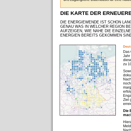
DIE KARTE DER ERNEUER
DIE ENERGIEWENDE IST SCHON LANG
GENAU WAS IN WELCHER REGION BE
AUFZEIGEN, WIE NAHE DIE EINZEL
ENERGIEN BEREITS GEKOMMEN SIND
Deut
Das 
Jahr
dies
zu 1
Sowo
doku
Nach
noch
marg
erfo
Enga
Ziel
errei
Die 
mac
Hier
Meld
Nach