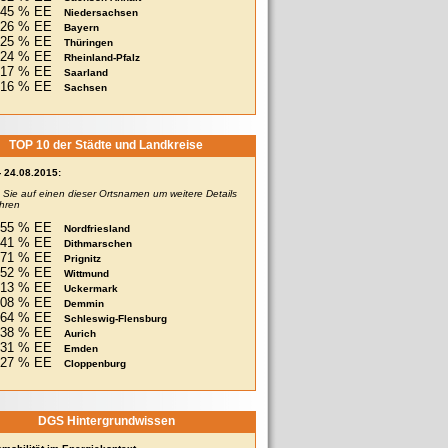
45 % EE
Niedersachsen
26 % EE
Bayern
25 % EE
Thüringen
24 % EE
Rheinland-Pfalz
17 % EE
Saarland
16 % EE
Sachsen
TOP 10 der Städte und Landkreise
- 24.08.2015:
n Sie auf einen dieser Ortsnamen um weitere Details
ahren
355 % EE
Nordfriesland
341 % EE
Dithmarschen
271 % EE
Prignitz
252 % EE
Wittmund
213 % EE
Uckermark
208 % EE
Demmin
164 % EE
Schleswig-Flensburg
138 % EE
Aurich
131 % EE
Emden
127 % EE
Cloppenburg
DGS Hintergrundwissen