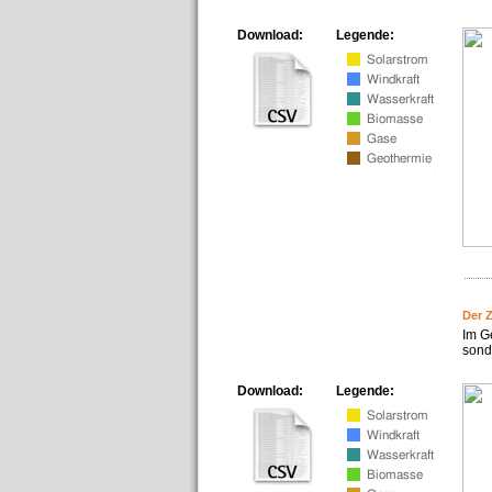
Download:
Legende:
Der 
Im G
sonde
Download:
Legende: