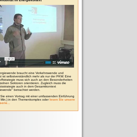
omobilität im Energiekontext
ergiewende braucht eine Verkehrswende und
ät ist selbstverständlich mehr als nur der PKW. Eine
toffstrategie muss sich auch an den Besonderheiten
zelnen Sektoren orientieren. Zugleich muss die
tätsstrategie auch in dem Gesamtkontext
iewende" betrachtet werden.
Sie einen Vortrag mit einer umfassenden Einführung
0 Min.) in den Themenkomplex oder
lesen Sie unsere
serie...