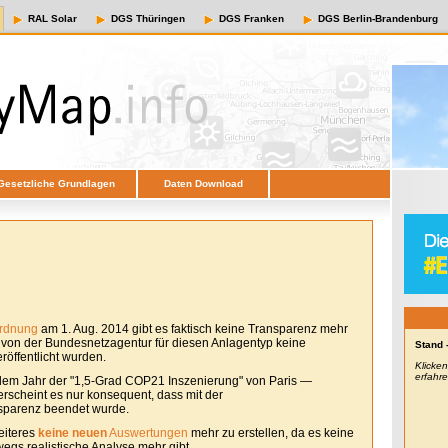
RAL Solar
DGS Thüringen
DGS Franken
DGS Berlin-Brandenburg
Gesetzliche Grundlagen
Daten Download
ordnung
am 1. Aug. 2014 gibt es faktisch keine Transparenz mehr
e von der Bundesnetzagentur für diesen Anlagentyp keine
Stand 
öffentlicht wurden.
Klicke
erfahr
em Jahr der "1,5-Grad COP21 Inszenierung" von Paris —
erscheint es nur konsequent, dass mit der
sparenz beendet wurde.
eiteres
keine neuen
Auswertungen
mehr zu erstellen, da es keine
egs realistische Analyse mehr gibt.