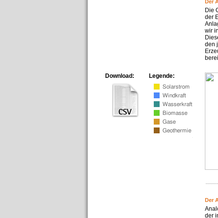
Der 
Die 
der 
Anla
wir 
Dies
den 
Erze
bere
Download:
Legende:
Der 
Anal
der i