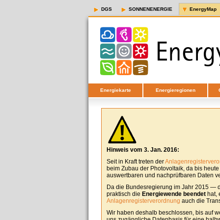
DGS
SONNENENERGIE
EnergyMap
Energiekarte
Energieregionen
Hinweis vom 3. Jan. 2016:
Seit in Kraft treten der
Anlagenregisterver
beim Zubau der Photovoltaik, da bis heut
auswertbaren und nachprüfbaren Daten ver
Da die Bundesregierung im Jahr 2015 — d
praktisch die
Energiewende beendet
hat, 
Anlagenregisterverordnung
auch die Tran
Wir haben deshalb beschlossen, bis auf w
uns zugängliche Datenbasis für eine halbw