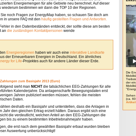
Elektr
uzierten Energiemengen für alle Gebiete neu berechnet. Auf dieser
s wiederum bestimmen wir dann die TOP 10 der Regionen.
s Sie noch Fragen zur EnergyMap haben, so schauen Sie doch am
en in unsere FAQ mit den
häufig gestellten Fragen und Antworten.
Fehler in den Datenbeständen entdeckt, der sollte diese am besten
kt an
die zuständigen Kontaktpersonen
wende
 den
Energieregionen
haben wir auch eine
interaktive Landkarte
baus der Erneuerbaren Energien in Deutschland. Ein ähnliches
nergy for Life
-Projektes auch für andere Länder dieser Erde.
Die En
Mobilit
Treibs
Zahlungen zum Basisjahr 2013 (Euro)
der ein
Mobili
folgend sieht man
NICHT
die tatsächlichen EEG-Zahlungen für alle
"Energ
eführten Kalenderjahre. Da anlagenscharfe Bewegungsdaten erst
 wenigen Jahren publiziert werden müssen, fehlen die meisten
Sehen 
orischen Daten.
(ca. 6
Artikel
wählen deshalb ein Basisjahr und unterstellen, dass die Anlagen in
 Jahr den gleichen Ertrag erzielt hätten. Daraus ergibt sich eine
sicht die verdeutlicht, welchen Anteil an den EEG-Zahlungen die
gen bis zu einem bestimmten Inbetriebnahmejahr haben.
gen, die erst nach dem gewählten Basisjahr erbaut wurden bleiben
ieser Auswertung unberücksichtigt!