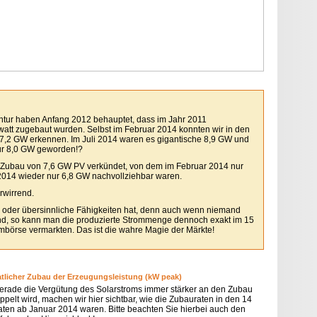
ntur haben Anfang 2012 behauptet, dass im Jahr 2011
watt zugebaut wurden. Selbst im Februar 2014 konnten wir in den
t 7,2 GW erkennen. Im Juli 2014 waren es gigantische 8,9 GW und
ur 8,0 GW geworden!?
 Zubau von 7,6 GW PV verkündet, von dem im Februar 2014 nur
2014 wieder nur 6,8 GW nachvollziehbar waren.
rwirrend.
oder übersinnliche Fähigkeiten hat, denn auch wenn niemand
ind, so kann man die produzierte Strommenge dennoch exakt im 15
mbörse vermarkten. Das ist die wahre Magie der Märkte!
tlicher Zubau der Erzeugungsleistung (kW peak)
erade die Vergütung des Solarstroms immer stärker an den Zubau
ppelt wird, machen wir hier sichtbar, wie die Zubauraten in den 14
ten ab Januar 2014 waren. Bitte beachten Sie hierbei auch den